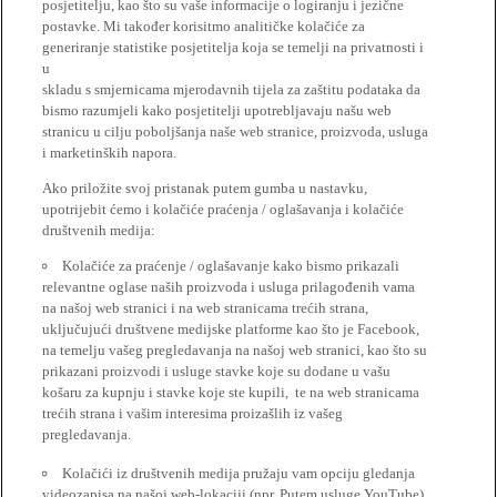
posjetitelju, kao što su vaše informacije o logiranju i jezične
postavke. Mi također korisitmo analitičke kolačiće za
generiranje statistike posjetitelja koja se temelji na privatnosti i
u
skladu s smjernicama mjerodavnih tijela za zaštitu podataka da
bismo razumjeli kako posjetitelji upotrebljavaju našu web
stranicu u cilju poboljšanja naše web stranice, proizvoda, usluga
i marketinških napora.
Ako priložite svoj pristanak putem gumba u nastavku,
upotrijebit ćemo i kolačiće praćenja / oglašavanja i kolačiće
društvenih medija:
Kolačiće za praćenje / oglašavanje kako bismo prikazali
relevantne oglase naših proizvoda i usluga prilagođenih vama
na našoj web stranici i na web stranicama trećih strana,
uključujući društvene medijske platforme kao što je Facebook,
na temelju vašeg pregledavanja na našoj web stranici, kao što su
prikazani proizvodi i usluge stavke koje su dodane u vašu
košaru za kupnju i stavke koje ste kupili, te na web stranicama
trećih strana i vašim interesima proizašlih iz vašeg
pregledavanja.
Kolačići iz društvenih medija pružaju vam opciju gledanja
videozapisa na našoj web-lokaciji (npr. Putem usluge YouTube),