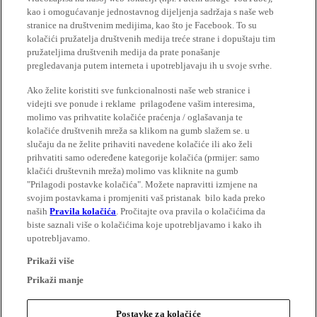
kao i omogućavanje jednostavnog dijeljenja sadržaja s naše web
stranice na društvenim medijima, kao što je Facebook. To su
kolačići pružatelja društvenih medija treće strane i dopuštaju tim
pružateljima društvenih medija da prate ponašanje
pregledavanja putem interneta i upotrebljavaju ih u svoje svrhe.
Ako želite koristiti sve funkcionalnosti naše web stranice i
videjti sve ponude i reklame prilagođene vašim interesima,
molimo vas prihvatite kolačiće praćenja / oglašavanja te
kolačiće društvenih mreža sa klikom na gumb slažem se. u
slučaju da ne želite prihaviti navedene kolačiće ili ako želi
prihvatiti samo odeređene kategorije kolačića (prmijer: samo
klačići društevnih mreža) molimo vas kliknite na gumb
"Prilagodi postavke kolačića". Možete napravitti izmjene na
svojim postavkama i promjeniti vaš pristanak bilo kada preko
naših
Pravila kolačića
. Pročitajte ova pravila o kolačićima da
biste saznali više o kolačićima koje upotrebljavamo i kako ih
upotrebljavamo.
Prikaži više
Prikaži manje
Postavke za kolačiće