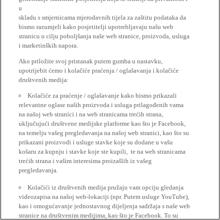
u
skladu s smjernicama mjerodavnih tijela za zaštitu podataka da
bismo razumjeli kako posjetitelji upotrebljavaju našu web
stranicu u cilju poboljšanja naše web stranice, proizvoda, usluga
i marketinških napora.
Ako priložite svoj pristanak putem gumba u nastavku,
upotrijebit ćemo i kolačiće praćenja / oglašavanja i kolačiće
društvenih medija:
Kolačiće za praćenje / oglašavanje kako bismo prikazali
relevantne oglase naših proizvoda i usluga prilagođenih vama
na našoj web stranici i na web stranicama trećih strana,
uključujući društvene medijske platforme kao što je Facebook,
na temelju vašeg pregledavanja na našoj web stranici, kao što su
prikazani proizvodi i usluge stavke koje su dodane u vašu
košaru za kupnju i stavke koje ste kupili, te na web stranicama
trećih strana i vašim interesima proizašlih iz vašeg
pregledavanja.
Kolačići iz društvenih medija pružaju vam opciju gledanja
videozapisa na našoj web-lokaciji (npr. Putem usluge YouTube),
kao i omogućavanje jednostavnog dijeljenja sadržaja s naše web
stranice na društvenim medijima, kao što je Facebook. To su