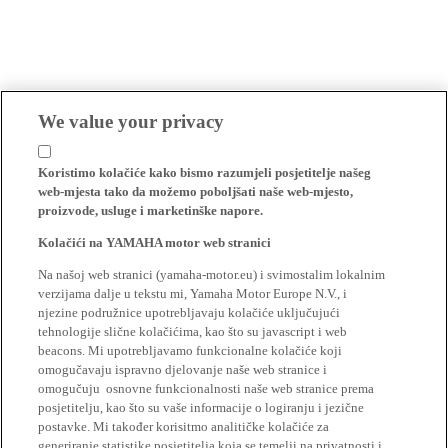
We value your privacy
Koristimo kolačiće kako bismo razumjeli posjetitelje našeg
web-mjesta tako da možemo poboljšati naše web-mjesto,
proizvode, usluge i marketinške napore.
Kolačići na YAMAHA motor web stranici
Na našoj web stranici (yamaha-motor.eu) i svimostalim lokalnim
verzijama dalje u tekstu mi, Yamaha Motor Europe N.V., i
njezine podružnice upotrebljavaju kolačiće uključujući
tehnologije slične kolačićima, kao što su javascript i web
beacons. Mi upotrebljavamo funkcionalne kolačiće koji
omogučavaju ispravno djelovanje naše web stranice i
omogučuju osnovne funkcionalnosti naše web stranice prema
posjetitelju, kao što su vaše informacije o logiranju i jezične
postavke. Mi također korisitmo analitičke kolačiće za
generiranje statistike posjetitelja koja se temelji na privatnosti i