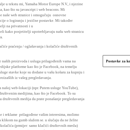
lje u tekstu mi, Yamaha Motor Europe N.V., i njezine
, kao što su javascript i web beacons. Mi
je naše web stranice i omogučuju osnovne
cije o logiranju i jezične postavke. Mi također
elji na privatnosti i u
li kako posjetitelji upotrebljavaju našu web stranicu
a.
čiće praćenja / oglašavanja i kolačiće društvenih
se naših proizvoda i usluga prilagođenih vama na
Postavke za k
medijske platforme kao što je Facebook, na temelju
usluge stavke koje su dodane u vašu košaru za kupnju i
proizašlih iz vašeg pregledavanja.
a našoj web-lokaciji (npr. Putem usluge YouTube),
 društvenim medijima, kao što je Facebook. To su
ima društvenih medija da prate ponašanje pregledavanja
ude i reklame prilagođene vašim interesima, molimo
a klikom na gumb slažem se. u slučaju da ne želite
 kolačića (prmijer: samo klačići društevnih mreža)