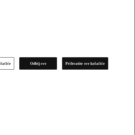
olačiće
Odbij sve
Prihvatite sve kolačiće