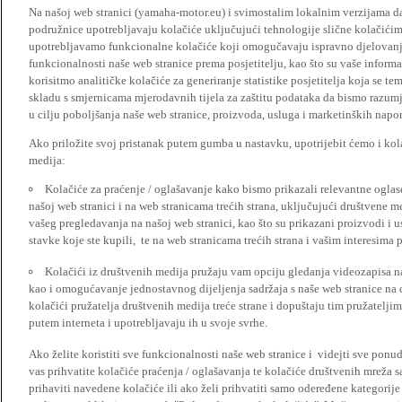
Na našoj web stranici (yamaha-motor.eu) i svimostalim lokalnim verzijama da
podružnice upotrebljavaju kolačiće uključujući tehnologije slične kolačićima
upotrebljavamo funkcionalne kolačiće koji omogučavaju ispravno djelovan
funkcionalnosti naše web stranice prema posjetitelju, kao što su vaše informa
korisitmo analitičke kolačiće za generiranje statistike posjetitelja koja se tem
skladu s smjernicama mjerodavnih tijela za zaštitu podataka da bismo razumje
u cilju poboljšanja naše web stranice, proizvoda, usluga i marketinških napor
Ako priložite svoj pristanak putem gumba u nastavku, upotrijebit ćemo i kola
medija:
Kolačiće za praćenje / oglašavanje kako bismo prikazali relevantne ogla
našoj web stranici i na web stranicama trećih strana, uključujući društvene 
vašeg pregledavanja na našoj web stranici, kao što su prikazani proizvodi i 
stavke koje ste kupili, te na web stranicama trećih strana i vašim interesima 
Kolačići iz društvenih medija pružaju vam opciju gledanja videozapisa n
kao i omogućavanje jednostavnog dijeljenja sadržaja s naše web stranice na
kolačići pružatelja društvenih medija treće strane i dopuštaju tim pružatelj
putem interneta i upotrebljavaju ih u svoje svrhe.
Ako želite koristiti sve funkcionalnosti naše web stranice i videjti sve pon
vas prihvatite kolačiće praćenja / oglašavanja te kolačiće društvenih mreža s
prihaviti navedene kolačiće ili ako želi prihvatiti samo odeređene kategorije