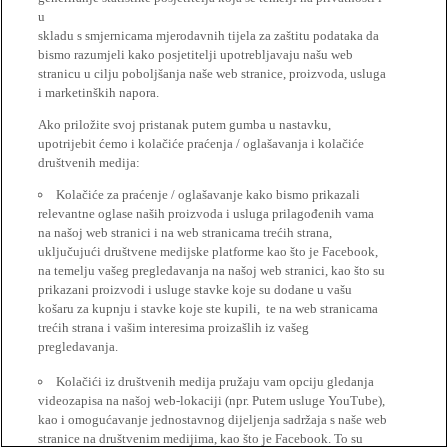
u
skladu s smjernicama mjerodavnih tijela za zaštitu podataka da
bismo razumjeli kako posjetitelji upotrebljavaju našu web
stranicu u cilju poboljšanja naše web stranice, proizvoda, usluga
i marketinških napora.
Ako priložite svoj pristanak putem gumba u nastavku,
upotrijebit ćemo i kolačiće praćenja / oglašavanja i kolačiće
društvenih medija:
Kolačiće za praćenje / oglašavanje kako bismo prikazali
relevantne oglase naših proizvoda i usluga prilagođenih vama
na našoj web stranici i na web stranicama trećih strana,
uključujući društvene medijske platforme kao što je Facebook,
na temelju vašeg pregledavanja na našoj web stranici, kao što su
prikazani proizvodi i usluge stavke koje su dodane u vašu
košaru za kupnju i stavke koje ste kupili, te na web stranicama
trećih strana i vašim interesima proizašlih iz vašeg
pregledavanja.
Kolačići iz društvenih medija pružaju vam opciju gledanja
videozapisa na našoj web-lokaciji (npr. Putem usluge YouTube),
kao i omogućavanje jednostavnog dijeljenja sadržaja s naše web
stranice na društvenim medijima, kao što je Facebook. To su