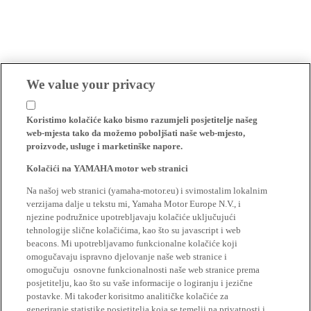
We value your privacy
Koristimo kolačiće kako bismo razumjeli posjetitelje našeg
web-mjesta tako da možemo poboljšati naše web-mjesto,
proizvode, usluge i marketinške napore.
Kolačići na YAMAHA motor web stranici
Na našoj web stranici (yamaha-motor.eu) i svimostalim lokalnim
verzijama dalje u tekstu mi, Yamaha Motor Europe N.V., i
njezine podružnice upotrebljavaju kolačiće uključujući
tehnologije slične kolačićima, kao što su javascript i web
beacons. Mi upotrebljavamo funkcionalne kolačiće koji
omogučavaju ispravno djelovanje naše web stranice i
omogučuju osnovne funkcionalnosti naše web stranice prema
posjetitelju, kao što su vaše informacije o logiranju i jezične
postavke. Mi također korisitmo analitičke kolačiće za
generiranje statistike posjetitelja koja se temelji na privatnosti i