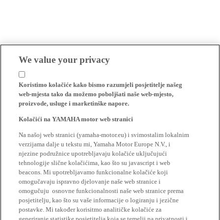
We value your privacy
Koristimo kolačiće kako bismo razumjeli posjetitelje našeg
web-mjesta tako da možemo poboljšati naše web-mjesto,
proizvode, usluge i marketinške napore.
Kolačići na YAMAHA motor web stranici
Na našoj web stranici (yamaha-motor.eu) i svimostalim lokalnim
verzijama dalje u tekstu mi, Yamaha Motor Europe N.V., i
njezine podružnice upotrebljavaju kolačiće uključujući
tehnologije slične kolačićima, kao što su javascript i web
beacons. Mi upotrebljavamo funkcionalne kolačiće koji
omogučavaju ispravno djelovanje naše web stranice i
omogučuju osnovne funkcionalnosti naše web stranice prema
posjetitelju, kao što su vaše informacije o logiranju i jezične
postavke. Mi također korisitmo analitičke kolačiće za
generiranje statistike posjetitelja koja se temelji na privatnosti i