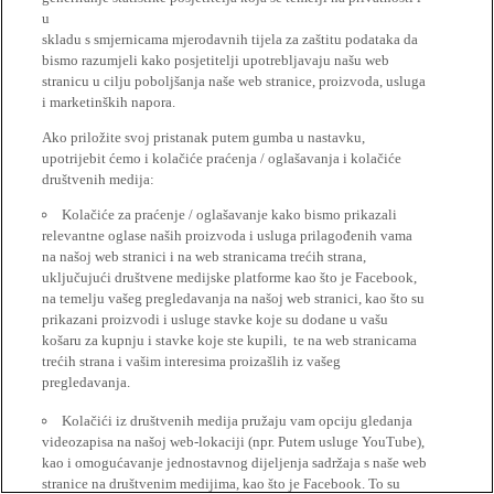
u
skladu s smjernicama mjerodavnih tijela za zaštitu podataka da
bismo razumjeli kako posjetitelji upotrebljavaju našu web
stranicu u cilju poboljšanja naše web stranice, proizvoda, usluga
i marketinških napora.
Ako priložite svoj pristanak putem gumba u nastavku,
upotrijebit ćemo i kolačiće praćenja / oglašavanja i kolačiće
društvenih medija:
Kolačiće za praćenje / oglašavanje kako bismo prikazali
relevantne oglase naših proizvoda i usluga prilagođenih vama
na našoj web stranici i na web stranicama trećih strana,
uključujući društvene medijske platforme kao što je Facebook,
na temelju vašeg pregledavanja na našoj web stranici, kao što su
prikazani proizvodi i usluge stavke koje su dodane u vašu
košaru za kupnju i stavke koje ste kupili, te na web stranicama
trećih strana i vašim interesima proizašlih iz vašeg
pregledavanja.
Kolačići iz društvenih medija pružaju vam opciju gledanja
videozapisa na našoj web-lokaciji (npr. Putem usluge YouTube),
kao i omogućavanje jednostavnog dijeljenja sadržaja s naše web
stranice na društvenim medijima, kao što je Facebook. To su