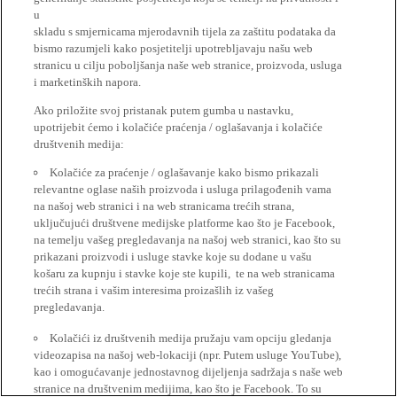
u
skladu s smjernicama mjerodavnih tijela za zaštitu podataka da
bismo razumjeli kako posjetitelji upotrebljavaju našu web
stranicu u cilju poboljšanja naše web stranice, proizvoda, usluga
i marketinških napora.
Ako priložite svoj pristanak putem gumba u nastavku,
upotrijebit ćemo i kolačiće praćenja / oglašavanja i kolačiće
društvenih medija:
Kolačiće za praćenje / oglašavanje kako bismo prikazali
relevantne oglase naših proizvoda i usluga prilagođenih vama
na našoj web stranici i na web stranicama trećih strana,
uključujući društvene medijske platforme kao što je Facebook,
na temelju vašeg pregledavanja na našoj web stranici, kao što su
prikazani proizvodi i usluge stavke koje su dodane u vašu
košaru za kupnju i stavke koje ste kupili, te na web stranicama
trećih strana i vašim interesima proizašlih iz vašeg
pregledavanja.
Kolačići iz društvenih medija pružaju vam opciju gledanja
videozapisa na našoj web-lokaciji (npr. Putem usluge YouTube),
kao i omogućavanje jednostavnog dijeljenja sadržaja s naše web
stranice na društvenim medijima, kao što je Facebook. To su