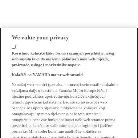
We value your privacy
Koristimo kolačiće kako bismo razumjeli posjetitelje našeg
web-mjesta tako da možemo poboljšati naše web-mjesto,
proizvode, usluge i marketinške napore.
Kolačići na YAMAHA motor web stranici
Na našoj web stranici (yamaha-motor.eu) i svimostalim lokalnim
verzijama dalje u tekstu mi, Yamaha Motor Europe N.V., i
njezine podružnice upotrebljavaju kolačiće uključujući
tehnologije slične kolačićima, kao što su javascript i web
beacons. Mi upotrebljavamo funkcionalne kolačiće koji
omogučavaju ispravno djelovanje naše web stranice i
omogučuju osnovne funkcionalnosti naše web stranice prema
posjetitelju, kao što su vaše informacije o logiranju i jezične
postavke. Mi također korisitmo analitičke kolačiće za
generiranje statistike posjetitelja koja se temelji na privatnosti i