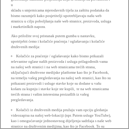
u
skladu s smjernicama mjerodavnih tijela za zaštitu podataka da
bismo razumjeli kako posjetitelji upotrebljavaju našu web
stranicu u cilju poboljšanja naše web stranice, proizvoda, usluga
i marketinških napora.
Ako priložite svoj pristanak putem gumba u nastavku,
upotrijebit ćemo i kolačiće praćenja / oglašavanja i kolačiće
društvenih medija:
Kolačiće za praćenje / oglašavanje kako bismo prikazali
relevantne oglase naših proizvoda i usluga prilagođenih vama
na našoj web stranici i na web stranicama trećih strana,
uključujući društvene medijske platforme kao što je Facebook,
na temelju vašeg pregledavanja na našoj web stranici, kao što su
prikazani proizvodi i usluge stavke koje su dodane u vašu
košaru za kupnju i stavke koje ste kupili, te na web stranicama
trećih strana i vašim interesima proizašlih iz vašeg
pregledavanja.
Kolačići iz društvenih medija pružaju vam opciju gledanja
videozapisa na našoj web-lokaciji (npr. Putem usluge YouTube),
kao i omogućavanje jednostavnog dijeljenja sadržaja s naše web
stranice na društvenim medijima, kao što je Facebook. To su