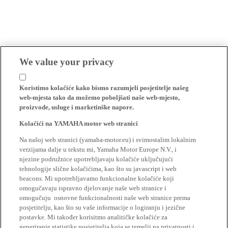
We value your privacy
Koristimo kolačiće kako bismo razumjeli posjetitelje našeg
web-mjesta tako da možemo poboljšati naše web-mjesto,
proizvode, usluge i marketinške napore.
Kolačići na YAMAHA motor web stranici
Na našoj web stranici (yamaha-motor.eu) i svimostalim lokalnim
verzijama dalje u tekstu mi, Yamaha Motor Europe N.V., i
njezine podružnice upotrebljavaju kolačiće uključujući
tehnologije slične kolačićima, kao što su javascript i web
beacons. Mi upotrebljavamo funkcionalne kolačiće koji
omogučavaju ispravno djelovanje naše web stranice i
omogučuju osnovne funkcionalnosti naše web stranice prema
posjetitelju, kao što su vaše informacije o logiranju i jezične
postavke. Mi također korisitmo analitičke kolačiće za
generiranje statistike posjetitelja koja se temelji na privatnosti i