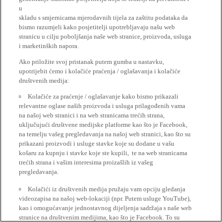
u
skladu s smjernicama mjerodavnih tijela za zaštitu podataka da
bismo razumjeli kako posjetitelji upotrebljavaju našu web
stranicu u cilju poboljšanja naše web stranice, proizvoda, usluga
i marketinških napora.
Ako priložite svoj pristanak putem gumba u nastavku,
upotrijebit ćemo i kolačiće praćenja / oglašavanja i kolačiće
društvenih medija:
Kolačiće za praćenje / oglašavanje kako bismo prikazali
relevantne oglase naših proizvoda i usluga prilagođenih vama
na našoj web stranici i na web stranicama trećih strana,
uključujući društvene medijske platforme kao što je Facebook,
na temelju vašeg pregledavanja na našoj web stranici, kao što su
prikazani proizvodi i usluge stavke koje su dodane u vašu
košaru za kupnju i stavke koje ste kupili, te na web stranicama
trećih strana i vašim interesima proizašlih iz vašeg
pregledavanja.
Kolačići iz društvenih medija pružaju vam opciju gledanja
videozapisa na našoj web-lokaciji (npr. Putem usluge YouTube),
kao i omogućavanje jednostavnog dijeljenja sadržaja s naše web
stranice na društvenim medijima, kao što je Facebook. To su