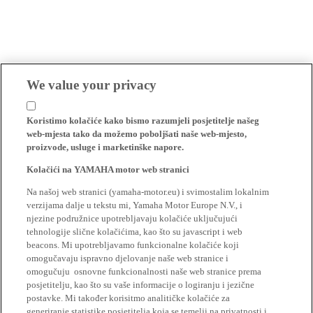
We value your privacy
Koristimo kolačiće kako bismo razumjeli posjetitelje našeg
web-mjesta tako da možemo poboljšati naše web-mjesto,
proizvode, usluge i marketinške napore.
Kolačići na YAMAHA motor web stranici
Na našoj web stranici (yamaha-motor.eu) i svimostalim lokalnim
verzijama dalje u tekstu mi, Yamaha Motor Europe N.V., i
njezine podružnice upotrebljavaju kolačiće uključujući
tehnologije slične kolačićima, kao što su javascript i web
beacons. Mi upotrebljavamo funkcionalne kolačiće koji
omogučavaju ispravno djelovanje naše web stranice i
omogučuju osnovne funkcionalnosti naše web stranice prema
posjetitelju, kao što su vaše informacije o logiranju i jezične
postavke. Mi također korisitmo analitičke kolačiće za
generiranje statistike posjetitelja koja se temelji na privatnosti i