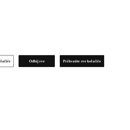
olačiće
Odbij sve
Prihvatite sve kolačiće