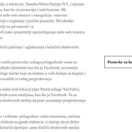
lje u tekstu mi, Yamaha Motor Europe N.V., i njezine
, kao što su javascript i web beacons. Mi
je naše web stranice i omogučuju osnovne
cije o logiranju i jezične postavke. Mi također
elji na privatnosti i u
li kako posjetitelji upotrebljavaju našu web stranicu
a.
čiće praćenja / oglašavanja i kolačiće društvenih
se naših proizvoda i usluga prilagođenih vama na
Postavke za k
medijske platforme kao što je Facebook, na temelju
usluge stavke koje su dodane u vašu košaru za kupnju i
proizašlih iz vašeg pregledavanja.
a našoj web-lokaciji (npr. Putem usluge YouTube),
 društvenim medijima, kao što je Facebook. To su
ima društvenih medija da prate ponašanje pregledavanja
ude i reklame prilagođene vašim interesima, molimo
a klikom na gumb slažem se. u slučaju da ne želite
 kolačića (prmijer: samo klačići društevnih mreža)