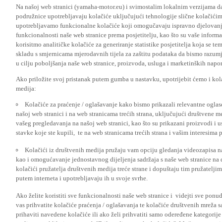
Na našoj web stranici (yamaha-motor.eu) i svimostalim lokalnim verzijama da
podružnice upotrebljavaju kolačiće uključujući tehnologije slične kolačićima
upotrebljavamo funkcionalne kolačiće koji omogučavaju ispravno djelovan
funkcionalnosti naše web stranice prema posjetitelju, kao što su vaše informa
korisitmo analitičke kolačiće za generiranje statistike posjetitelja koja se tem
skladu s smjernicama mjerodavnih tijela za zaštitu podataka da bismo razumje
u cilju poboljšanja naše web stranice, proizvoda, usluga i marketinških napor
Ako priložite svoj pristanak putem gumba u nastavku, upotrijebit ćemo i kola
medija:
Kolačiće za praćenje / oglašavanje kako bismo prikazali relevantne ogla
našoj web stranici i na web stranicama trećih strana, uključujući društvene 
vašeg pregledavanja na našoj web stranici, kao što su prikazani proizvodi i 
stavke koje ste kupili, te na web stranicama trećih strana i vašim interesima 
Kolačići iz društvenih medija pružaju vam opciju gledanja videozapisa n
kao i omogućavanje jednostavnog dijeljenja sadržaja s naše web stranice na
kolačići pružatelja društvenih medija treće strane i dopuštaju tim pružatelj
putem interneta i upotrebljavaju ih u svoje svrhe.
Ako želite koristiti sve funkcionalnosti naše web stranice i videjti sve pon
vas prihvatite kolačiće praćenja / oglašavanja te kolačiće društvenih mreža s
prihaviti navedene kolačiće ili ako želi prihvatiti samo odeređene kategorije