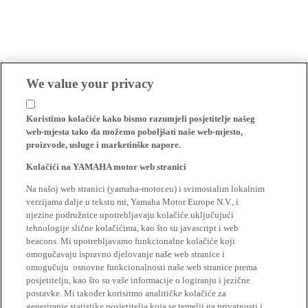
We value your privacy
Koristimo kolačiće kako bismo razumjeli posjetitelje našeg
web-mjesta tako da možemo poboljšati naše web-mjesto,
proizvode, usluge i marketinške napore.
Kolačići na YAMAHA motor web stranici
Na našoj web stranici (yamaha-motor.eu) i svimostalim lokalnim
verzijama dalje u tekstu mi, Yamaha Motor Europe N.V., i
njezine podružnice upotrebljavaju kolačiće uključujući
tehnologije slične kolačićima, kao što su javascript i web
beacons. Mi upotrebljavamo funkcionalne kolačiće koji
omogučavaju ispravno djelovanje naše web stranice i
omogučuju osnovne funkcionalnosti naše web stranice prema
posjetitelju, kao što su vaše informacije o logiranju i jezične
postavke. Mi također korisitmo analitičke kolačiće za
generiranje statistike posjetitelja koja se temelji na privatnosti i