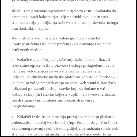
u
skladu s smjernicama mjerodavnih tijela za zaštitu podataka da
bismo razumjeli kako posjetitelji upotrebljavaju našu web
stranicu u cilju poboljšanja naše web stranice, proizvoda, usluga
i marketinških napora.
Ako priložite svoj pristanak putem gumba u nastavku,
upotrijebit ćemo i kolačiće praćenja / oglašavanja i kolačiće
društvenih medija:
Kolačiće za praćenje / oglašavanje kako bismo prikazali
relevantne oglase naših proizvoda i usluga prilagođenih vama
na našoj web stranici i na web stranicama trećih strana,
uključujući društvene medijske platforme kao što je Facebook,
na temelju vašeg pregledavanja na našoj web stranici, kao što su
prikazani proizvodi i usluge stavke koje su dodane u vašu
košaru za kupnju i stavke koje ste kupili, te na web stranicama
trećih strana i vašim interesima proizašlih iz vašeg
pregledavanja.
Kolačići iz društvenih medija pružaju vam opciju gledanja
videozapisa na našoj web-lokaciji (npr. Putem usluge YouTube),
kao i omogućavanje jednostavnog dijeljenja sadržaja s naše web
stranice na društvenim medijima, kao što je Facebook. To su