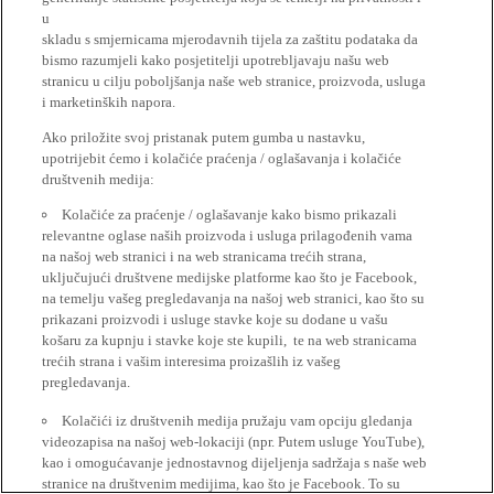
u
skladu s smjernicama mjerodavnih tijela za zaštitu podataka da
bismo razumjeli kako posjetitelji upotrebljavaju našu web
stranicu u cilju poboljšanja naše web stranice, proizvoda, usluga
i marketinških napora.
Ako priložite svoj pristanak putem gumba u nastavku,
upotrijebit ćemo i kolačiće praćenja / oglašavanja i kolačiće
društvenih medija:
Kolačiće za praćenje / oglašavanje kako bismo prikazali
relevantne oglase naših proizvoda i usluga prilagođenih vama
na našoj web stranici i na web stranicama trećih strana,
uključujući društvene medijske platforme kao što je Facebook,
na temelju vašeg pregledavanja na našoj web stranici, kao što su
prikazani proizvodi i usluge stavke koje su dodane u vašu
košaru za kupnju i stavke koje ste kupili, te na web stranicama
trećih strana i vašim interesima proizašlih iz vašeg
pregledavanja.
Kolačići iz društvenih medija pružaju vam opciju gledanja
videozapisa na našoj web-lokaciji (npr. Putem usluge YouTube),
kao i omogućavanje jednostavnog dijeljenja sadržaja s naše web
stranice na društvenim medijima, kao što je Facebook. To su