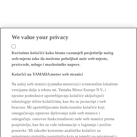
We value your privacy
Koristimo kolačiće kako bismo razumjeli posjetitelje našeg
web-mjesta tako da možemo poboljšati naše web-mjesto,
proizvode, usluge i marketinške napore.
Kolačići na YAMAHA motor web stranici
Na našoj web stranici (yamaha-motor.eu) i svimostalim lokalnim
verzijama dalje u tekstu mi, Yamaha Motor Europe N.V., i
njezine podružnice upotrebljavaju kolačiće uključujući
tehnologije slične kolačićima, kao što su javascript i web
beacons. Mi upotrebljavamo funkcionalne kolačiće koji
omogučavaju ispravno djelovanje naše web stranice i
omogučuju osnovne funkcionalnosti naše web stranice prema
posjetitelju, kao što su vaše informacije o logiranju i jezične
postavke. Mi također korisitmo analitičke kolačiće za
generiranje statistike posjetitelja koja se temelji na privatnosti i