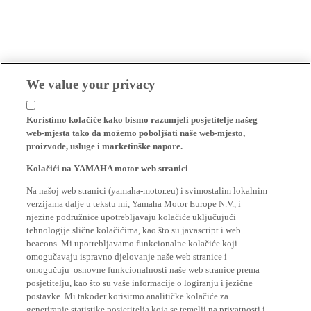
We value your privacy
Koristimo kolačiće kako bismo razumjeli posjetitelje našeg
web-mjesta tako da možemo poboljšati naše web-mjesto,
proizvode, usluge i marketinške napore.
Kolačići na YAMAHA motor web stranici
Na našoj web stranici (yamaha-motor.eu) i svimostalim lokalnim
verzijama dalje u tekstu mi, Yamaha Motor Europe N.V., i
njezine podružnice upotrebljavaju kolačiće uključujući
tehnologije slične kolačićima, kao što su javascript i web
beacons. Mi upotrebljavamo funkcionalne kolačiće koji
omogučavaju ispravno djelovanje naše web stranice i
omogučuju osnovne funkcionalnosti naše web stranice prema
posjetitelju, kao što su vaše informacije o logiranju i jezične
postavke. Mi također korisitmo analitičke kolačiće za
generiranje statistike posjetitelja koja se temelji na privatnosti i