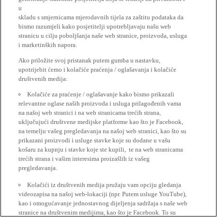
u
skladu s smjernicama mjerodavnih tijela za zaštitu podataka da
bismo razumjeli kako posjetitelji upotrebljavaju našu web
stranicu u cilju poboljšanja naše web stranice, proizvoda, usluga
i marketinških napora.
Ako priložite svoj pristanak putem gumba u nastavku,
upotrijebit ćemo i kolačiće praćenja / oglašavanja i kolačiće
društvenih medija:
Kolačiće za praćenje / oglašavanje kako bismo prikazali
relevantne oglase naših proizvoda i usluga prilagođenih vama
na našoj web stranici i na web stranicama trećih strana,
uključujući društvene medijske platforme kao što je Facebook,
na temelju vašeg pregledavanja na našoj web stranici, kao što su
prikazani proizvodi i usluge stavke koje su dodane u vašu
košaru za kupnju i stavke koje ste kupili, te na web stranicama
trećih strana i vašim interesima proizašlih iz vašeg
pregledavanja.
Kolačići iz društvenih medija pružaju vam opciju gledanja
videozapisa na našoj web-lokaciji (npr. Putem usluge YouTube),
kao i omogućavanje jednostavnog dijeljenja sadržaja s naše web
stranice na društvenim medijima, kao što je Facebook. To su