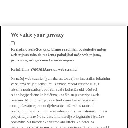
We value your privacy
Koristimo kolačiće kako bismo razumjeli posjetitelje našeg
web-mjesta tako da možemo poboljšati naše web-mjesto,
proizvode, usluge i marketinške napore.
Kolačići na YAMAHA motor web stranici
Na našoj web stranici (yamaha-motor.eu) i svimostalim lokalnim
verzijama dalje u tekstu mi, Yamaha Motor Europe N.V., i
njezine podružnice upotrebljavaju kolačiće uključujući
tehnologije slične kolačićima, kao što su javascript i web
beacons. Mi upotrebljavamo funkcionalne kolačiće koji
omogučavaju ispravno djelovanje naše web stranice i
omogučuju osnovne funkcionalnosti naše web stranice prema
posjetitelju, kao što su vaše informacije o logiranju i jezične
postavke. Mi također korisitmo analitičke kolačiće za
generiranje statistike posjetitelja koja se temelji na privatnosti i