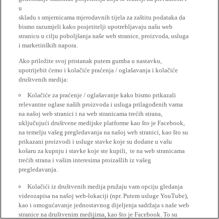
u
skladu s smjernicama mjerodavnih tijela za zaštitu podataka da
bismo razumjeli kako posjetitelji upotrebljavaju našu web
stranicu u cilju poboljšanja naše web stranice, proizvoda, usluga
i marketinških napora.
Ako priložite svoj pristanak putem gumba u nastavku,
upotrijebit ćemo i kolačiće praćenja / oglašavanja i kolačiće
društvenih medija:
Kolačiće za praćenje / oglašavanje kako bismo prikazali
relevantne oglase naših proizvoda i usluga prilagođenih vama
na našoj web stranici i na web stranicama trećih strana,
uključujući društvene medijske platforme kao što je Facebook,
na temelju vašeg pregledavanja na našoj web stranici, kao što su
prikazani proizvodi i usluge stavke koje su dodane u vašu
košaru za kupnju i stavke koje ste kupili, te na web stranicama
trećih strana i vašim interesima proizašlih iz vašeg
pregledavanja.
Kolačići iz društvenih medija pružaju vam opciju gledanja
videozapisa na našoj web-lokaciji (npr. Putem usluge YouTube),
kao i omogućavanje jednostavnog dijeljenja sadržaja s naše web
stranice na društvenim medijima, kao što je Facebook. To su