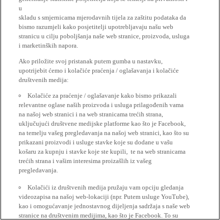
u
skladu s smjernicama mjerodavnih tijela za zaštitu podataka da
bismo razumjeli kako posjetitelji upotrebljavaju našu web
stranicu u cilju poboljšanja naše web stranice, proizvoda, usluga
i marketinških napora.
Ako priložite svoj pristanak putem gumba u nastavku,
upotrijebit ćemo i kolačiće praćenja / oglašavanja i kolačiće
društvenih medija:
Kolačiće za praćenje / oglašavanje kako bismo prikazali
relevantne oglase naših proizvoda i usluga prilagođenih vama
na našoj web stranici i na web stranicama trećih strana,
uključujući društvene medijske platforme kao što je Facebook,
na temelju vašeg pregledavanja na našoj web stranici, kao što su
prikazani proizvodi i usluge stavke koje su dodane u vašu
košaru za kupnju i stavke koje ste kupili, te na web stranicama
trećih strana i vašim interesima proizašlih iz vašeg
pregledavanja.
Kolačići iz društvenih medija pružaju vam opciju gledanja
videozapisa na našoj web-lokaciji (npr. Putem usluge YouTube),
kao i omogućavanje jednostavnog dijeljenja sadržaja s naše web
stranice na društvenim medijima, kao što je Facebook. To su