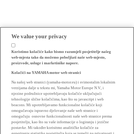
We value your privacy
Koristimo kolačiće kako bismo razumjeli posjetitelje našeg
web-mjesta tako da možemo poboljšati naše web-mjesto,
proizvode, usluge i marketinške napore.
Kolačići na YAMAHA motor web stranici
Na našoj web stranici (yamaha-motor.eu) i svimostalim lokalnim
verzijama dalje u tekstu mi, Yamaha Motor Europe N.V., i
njezine podružnice upotrebljavaju kolačiće uključujući
tehnologije slične kolačićima, kao što su javascript i web
beacons. Mi upotrebljavamo funkcionalne kolačiće koji
omogučavaju ispravno djelovanje naše web stranice i
omogučuju osnovne funkcionalnosti naše web stranice prema
posjetitelju, kao što su vaše informacije o logiranju i jezične
postavke. Mi također korisitmo analitičke kolačiće za
generiranje statistike posjetitelja koja se temelji na privatnosti i