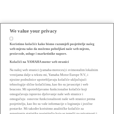
We value your privacy
Koristimo kolačiće kako bismo razumjeli posjetitelje našeg
web-mjesta tako da možemo poboljšati naše web-mjesto,
proizvode, usluge i marketinške napore.
Kolačići na YAMAHA motor web stranici
Na našoj web stranici (yamaha-motor.eu) i svimostalim lokalnim
verzijama dalje u tekstu mi, Yamaha Motor Europe N.V., i
njezine podružnice upotrebljavaju kolačiće uključujući
tehnologije slične kolačićima, kao što su javascript i web
beacons. Mi upotrebljavamo funkcionalne kolačiće koji
omogučavaju ispravno djelovanje naše web stranice i
omogučuju osnovne funkcionalnosti naše web stranice prema
posjetitelju, kao što su vaše informacije o logiranju i jezične
postavke. Mi također korisitmo analitičke kolačiće za
generiranje statistike posjetitelja koja se temelji na privatnosti i