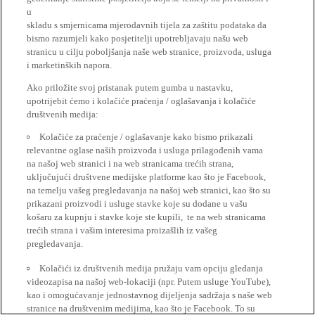
u
skladu s smjernicama mjerodavnih tijela za zaštitu podataka da
bismo razumjeli kako posjetitelji upotrebljavaju našu web
stranicu u cilju poboljšanja naše web stranice, proizvoda, usluga
i marketinških napora.
Ako priložite svoj pristanak putem gumba u nastavku,
upotrijebit ćemo i kolačiće praćenja / oglašavanja i kolačiće
društvenih medija:
Kolačiće za praćenje / oglašavanje kako bismo prikazali
relevantne oglase naših proizvoda i usluga prilagođenih vama
na našoj web stranici i na web stranicama trećih strana,
uključujući društvene medijske platforme kao što je Facebook,
na temelju vašeg pregledavanja na našoj web stranici, kao što su
prikazani proizvodi i usluge stavke koje su dodane u vašu
košaru za kupnju i stavke koje ste kupili, te na web stranicama
trećih strana i vašim interesima proizašlih iz vašeg
pregledavanja.
Kolačići iz društvenih medija pružaju vam opciju gledanja
videozapisa na našoj web-lokaciji (npr. Putem usluge YouTube),
kao i omogućavanje jednostavnog dijeljenja sadržaja s naše web
stranice na društvenim medijima, kao što je Facebook. To su