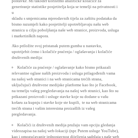
generiranje statistike posjetitelja koja se temelji na privatnosti i
u
skladu s smjernicama mjerodavnih tijela za zaštitu podataka da
bismo razumjeli kako posjetitelji upotrebljavaju našu web
stranicu u cilju poboljšanja naše web stranice, proizvoda, usluga
i marketinških napora.
Ako priložite svoj pristanak putem gumba u nastavku,
upotrijebit ćemo i kolačiće praćenja / oglašavanja i kolačiće
društvenih medija:
Kolačiće za praćenje / oglašavanje kako bismo prikazali
relevantne oglase naših proizvoda i usluga prilagođenih vama
na našoj web stranici i na web stranicama trećih strana,
uključujući društvene medijske platforme kao što je Facebook,
na temelju vašeg pregledavanja na našoj web stranici, kao što su
prikazani proizvodi i usluge stavke koje su dodane u vašu
košaru za kupnju i stavke koje ste kupili, te na web stranicama
trećih strana i vašim interesima proizašlih iz vašeg
pregledavanja.
Kolačići iz društvenih medija pružaju vam opciju gledanja
videozapisa na našoj web-lokaciji (npr. Putem usluge YouTube),
kao i omogućavanje jednostavnog dijeljenja sadržaja s naše web