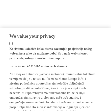
We value your privacy
Koristimo kolačiće kako bismo razumjeli posjetitelje našeg
web-mjesta tako da možemo poboljšati naše web-mjesto,
proizvode, usluge i marketinške napore.
Kolačići na YAMAHA motor web stranici
Na našoj web stranici (yamaha-motor.eu) i svimostalim lokalnim
verzijama dalje u tekstu mi, Yamaha Motor Europe N.V., i
njezine podružnice upotrebljavaju kolačiće uključujući
tehnologije slične kolačićima, kao što su javascript i web
beacons. Mi upotrebljavamo funkcionalne kolačiće koji
omogučavaju ispravno djelovanje naše web stranice i
omogučuju osnovne funkcionalnosti naše web stranice prema
posjetitelju, kao što su vaše informacije o logiranju i jezične
postavke. Mi također korisitmo analitičke kolačiće za