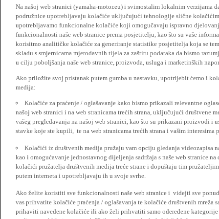
Na našoj web stranici (yamaha-motor.eu) i svimostalim lokalnim verzijama da
podružnice upotrebljavaju kolačiće uključujući tehnologije slične kolačićima
upotrebljavamo funkcionalne kolačiće koji omogučavaju ispravno djelovan
funkcionalnosti naše web stranice prema posjetitelju, kao što su vaše informa
korisitmo analitičke kolačiće za generiranje statistike posjetitelja koja se tem
skladu s smjernicama mjerodavnih tijela za zaštitu podataka da bismo razumje
u cilju poboljšanja naše web stranice, proizvoda, usluga i marketinških napor
Ako priložite svoj pristanak putem gumba u nastavku, upotrijebit ćemo i kola
medija:
Kolačiće za praćenje / oglašavanje kako bismo prikazali relevantne ogla
našoj web stranici i na web stranicama trećih strana, uključujući društvene 
vašeg pregledavanja na našoj web stranici, kao što su prikazani proizvodi i 
stavke koje ste kupili, te na web stranicama trećih strana i vašim interesima 
Kolačići iz društvenih medija pružaju vam opciju gledanja videozapisa n
kao i omogućavanje jednostavnog dijeljenja sadržaja s naše web stranice na
kolačići pružatelja društvenih medija treće strane i dopuštaju tim pružatelj
putem interneta i upotrebljavaju ih u svoje svrhe.
Ako želite koristiti sve funkcionalnosti naše web stranice i videjti sve pon
vas prihvatite kolačiće praćenja / oglašavanja te kolačiće društvenih mreža s
prihaviti navedene kolačiće ili ako želi prihvatiti samo odeređene kategorije