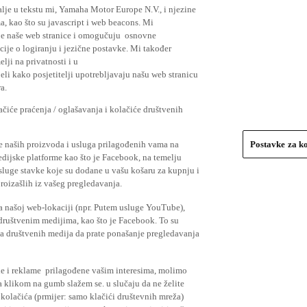
lje u tekstu mi, Yamaha Motor Europe N.V., i njezine
, kao što su javascript i web beacons. Mi
je naše web stranice i omogučuju osnovne
cije o logiranju i jezične postavke. Mi također
elji na privatnosti i u
li kako posjetitelji upotrebljavaju našu web stranicu
a.
čiće praćenja / oglašavanja i kolačiće društvenih
se naših proizvoda i usluga prilagođenih vama na
Postavke za k
medijske platforme kao što je Facebook, na temelju
usluge stavke koje su dodane u vašu košaru za kupnju i
proizašlih iz vašeg pregledavanja.
a našoj web-lokaciji (npr. Putem usluge YouTube),
 društvenim medijima, kao što je Facebook. To su
ima društvenih medija da prate ponašanje pregledavanja
ude i reklame prilagođene vašim interesima, molimo
a klikom na gumb slažem se. u slučaju da ne želite
 kolačića (prmijer: samo klačići društevnih mreža)