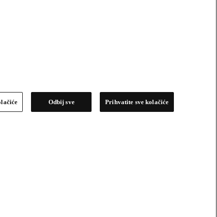
olačiće
Odbij sve
Prihvatite sve kolačiće