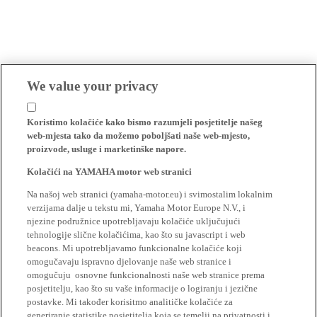
We value your privacy
Koristimo kolačiće kako bismo razumjeli posjetitelje našeg
web-mjesta tako da možemo poboljšati naše web-mjesto,
proizvode, usluge i marketinške napore.
Kolačići na YAMAHA motor web stranici
Na našoj web stranici (yamaha-motor.eu) i svimostalim lokalnim
verzijama dalje u tekstu mi, Yamaha Motor Europe N.V., i
njezine podružnice upotrebljavaju kolačiće uključujući
tehnologije slične kolačićima, kao što su javascript i web
beacons. Mi upotrebljavamo funkcionalne kolačiće koji
omogučavaju ispravno djelovanje naše web stranice i
omogučuju osnovne funkcionalnosti naše web stranice prema
posjetitelju, kao što su vaše informacije o logiranju i jezične
postavke. Mi također korisitmo analitičke kolačiće za
generiranje statistike posjetitelja koja se temelji na privatnosti i