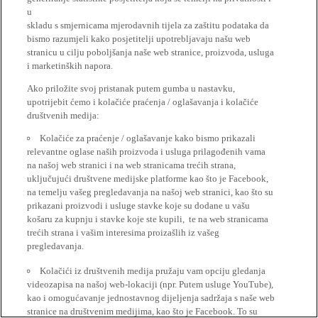
u
skladu s smjernicama mjerodavnih tijela za zaštitu podataka da
bismo razumjeli kako posjetitelji upotrebljavaju našu web
stranicu u cilju poboljšanja naše web stranice, proizvoda, usluga
i marketinških napora.
Ako priložite svoj pristanak putem gumba u nastavku,
upotrijebit ćemo i kolačiće praćenja / oglašavanja i kolačiće
društvenih medija:
Kolačiće za praćenje / oglašavanje kako bismo prikazali
relevantne oglase naših proizvoda i usluga prilagođenih vama
na našoj web stranici i na web stranicama trećih strana,
uključujući društvene medijske platforme kao što je Facebook,
na temelju vašeg pregledavanja na našoj web stranici, kao što su
prikazani proizvodi i usluge stavke koje su dodane u vašu
košaru za kupnju i stavke koje ste kupili, te na web stranicama
trećih strana i vašim interesima proizašlih iz vašeg
pregledavanja.
Kolačići iz društvenih medija pružaju vam opciju gledanja
videozapisa na našoj web-lokaciji (npr. Putem usluge YouTube),
kao i omogućavanje jednostavnog dijeljenja sadržaja s naše web
stranice na društvenim medijima, kao što je Facebook. To su