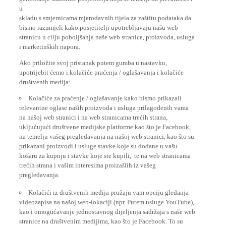
u
skladu s smjernicama mjerodavnih tijela za zaštitu podataka da
bismo razumjeli kako posjetitelji upotrebljavaju našu web
stranicu u cilju poboljšanja naše web stranice, proizvoda, usluga
i marketinških napora.
Ako priložite svoj pristanak putem gumba u nastavku,
upotrijebit ćemo i kolačiće praćenja / oglašavanja i kolačiće
društvenih medija:
Kolačiće za praćenje / oglašavanje kako bismo prikazali
relevantne oglase naših proizvoda i usluga prilagođenih vama
na našoj web stranici i na web stranicama trećih strana,
uključujući društvene medijske platforme kao što je Facebook,
na temelju vašeg pregledavanja na našoj web stranici, kao što su
prikazani proizvodi i usluge stavke koje su dodane u vašu
košaru za kupnju i stavke koje ste kupili, te na web stranicama
trećih strana i vašim interesima proizašlih iz vašeg
pregledavanja.
Kolačići iz društvenih medija pružaju vam opciju gledanja
videozapisa na našoj web-lokaciji (npr. Putem usluge YouTube),
kao i omogućavanje jednostavnog dijeljenja sadržaja s naše web
stranice na društvenim medijima, kao što je Facebook. To su