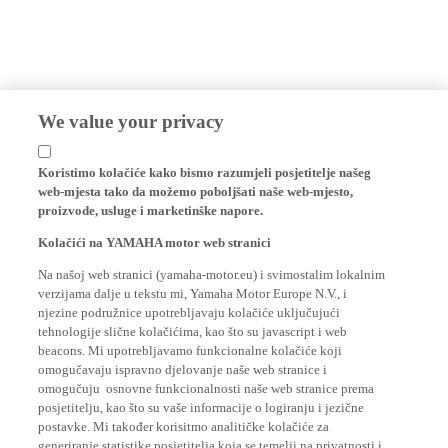
We value your privacy
Koristimo kolačiće kako bismo razumjeli posjetitelje našeg
web-mjesta tako da možemo poboljšati naše web-mjesto,
proizvode, usluge i marketinške napore.
Kolačići na YAMAHA motor web stranici
Na našoj web stranici (yamaha-motor.eu) i svimostalim lokalnim
verzijama dalje u tekstu mi, Yamaha Motor Europe N.V., i
njezine podružnice upotrebljavaju kolačiće uključujući
tehnologije slične kolačićima, kao što su javascript i web
beacons. Mi upotrebljavamo funkcionalne kolačiće koji
omogučavaju ispravno djelovanje naše web stranice i
omogučuju osnovne funkcionalnosti naše web stranice prema
posjetitelju, kao što su vaše informacije o logiranju i jezične
postavke. Mi također korisitmo analitičke kolačiće za
generiranje statistike posjetitelja koja se temelji na privatnosti i