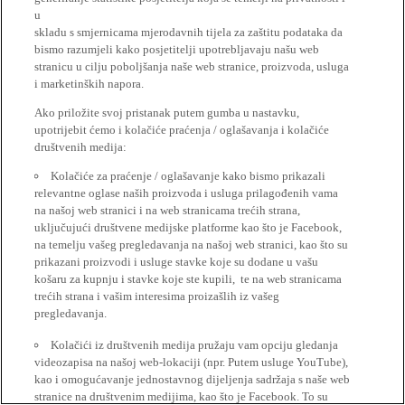
u
skladu s smjernicama mjerodavnih tijela za zaštitu podataka da
bismo razumjeli kako posjetitelji upotrebljavaju našu web
stranicu u cilju poboljšanja naše web stranice, proizvoda, usluga
i marketinških napora.
Ako priložite svoj pristanak putem gumba u nastavku,
upotrijebit ćemo i kolačiće praćenja / oglašavanja i kolačiće
društvenih medija:
Kolačiće za praćenje / oglašavanje kako bismo prikazali
relevantne oglase naših proizvoda i usluga prilagođenih vama
na našoj web stranici i na web stranicama trećih strana,
uključujući društvene medijske platforme kao što je Facebook,
na temelju vašeg pregledavanja na našoj web stranici, kao što su
prikazani proizvodi i usluge stavke koje su dodane u vašu
košaru za kupnju i stavke koje ste kupili, te na web stranicama
trećih strana i vašim interesima proizašlih iz vašeg
pregledavanja.
Kolačići iz društvenih medija pružaju vam opciju gledanja
videozapisa na našoj web-lokaciji (npr. Putem usluge YouTube),
kao i omogućavanje jednostavnog dijeljenja sadržaja s naše web
stranice na društvenim medijima, kao što je Facebook. To su