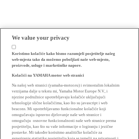
We value your privacy
Koristimo kolačiće kako bismo razumjeli posjetitelje našeg
web-mjesta tako da možemo poboljšati naše web-mjesto,
proizvode, usluge i marketinške napore.
Kolačići na YAMAHA motor web stranici
Na našoj web stranici (yamaha-motor.eu) i svimostalim lokalnim
verzijama dalje u tekstu mi, Yamaha Motor Europe N.V., i
njezine podružnice upotrebljavaju kolačiće uključujući
tehnologije slične kolačićima, kao što su javascript i web
beacons. Mi upotrebljavamo funkcionalne kolačiće koji
omogučavaju ispravno djelovanje naše web stranice i
omogučuju osnovne funkcionalnosti naše web stranice prema
posjetitelju, kao što su vaše informacije o logiranju i jezične
postavke. Mi također korisitmo analitičke kolačiće za
generiranje statistike posjetitelja koja se temelji na privatnosti i