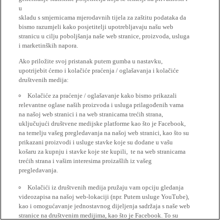
u
skladu s smjernicama mjerodavnih tijela za zaštitu podataka da
bismo razumjeli kako posjetitelji upotrebljavaju našu web
stranicu u cilju poboljšanja naše web stranice, proizvoda, usluga
i marketinških napora.
Ako priložite svoj pristanak putem gumba u nastavku,
upotrijebit ćemo i kolačiće praćenja / oglašavanja i kolačiće
društvenih medija:
Kolačiće za praćenje / oglašavanje kako bismo prikazali
relevantne oglase naših proizvoda i usluga prilagođenih vama
na našoj web stranici i na web stranicama trećih strana,
uključujući društvene medijske platforme kao što je Facebook,
na temelju vašeg pregledavanja na našoj web stranici, kao što su
prikazani proizvodi i usluge stavke koje su dodane u vašu
košaru za kupnju i stavke koje ste kupili, te na web stranicama
trećih strana i vašim interesima proizašlih iz vašeg
pregledavanja.
Kolačići iz društvenih medija pružaju vam opciju gledanja
videozapisa na našoj web-lokaciji (npr. Putem usluge YouTube),
kao i omogućavanje jednostavnog dijeljenja sadržaja s naše web
stranice na društvenim medijima, kao što je Facebook. To su