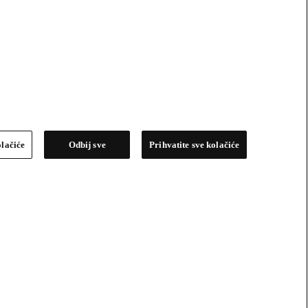
olačiće
Odbij sve
Prihvatite sve kolačiće