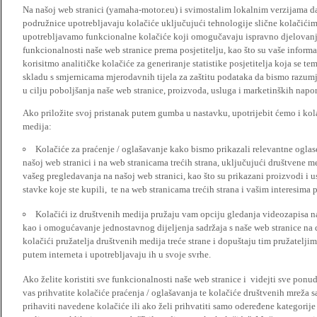
Na našoj web stranici (yamaha-motor.eu) i svimostalim lokalnim verzijama da
podružnice upotrebljavaju kolačiće uključujući tehnologije slične kolačićima
upotrebljavamo funkcionalne kolačiće koji omogučavaju ispravno djelovan
funkcionalnosti naše web stranice prema posjetitelju, kao što su vaše informa
korisitmo analitičke kolačiće za generiranje statistike posjetitelja koja se tem
skladu s smjernicama mjerodavnih tijela za zaštitu podataka da bismo razumje
u cilju poboljšanja naše web stranice, proizvoda, usluga i marketinških napor
Ako priložite svoj pristanak putem gumba u nastavku, upotrijebit ćemo i kola
medija:
Kolačiće za praćenje / oglašavanje kako bismo prikazali relevantne ogla
našoj web stranici i na web stranicama trećih strana, uključujući društvene 
vašeg pregledavanja na našoj web stranici, kao što su prikazani proizvodi i 
stavke koje ste kupili, te na web stranicama trećih strana i vašim interesima 
Kolačići iz društvenih medija pružaju vam opciju gledanja videozapisa n
kao i omogućavanje jednostavnog dijeljenja sadržaja s naše web stranice na
kolačići pružatelja društvenih medija treće strane i dopuštaju tim pružatelj
putem interneta i upotrebljavaju ih u svoje svrhe.
Ako želite koristiti sve funkcionalnosti naše web stranice i videjti sve pon
vas prihvatite kolačiće praćenja / oglašavanja te kolačiće društvenih mreža s
prihaviti navedene kolačiće ili ako želi prihvatiti samo odeređene kategorije