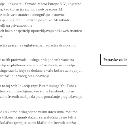
lje u tekstu mi, Yamaha Motor Europe N.V., i njezine
, kao što su javascript i web beacons. Mi
je naše web stranice i omogučuju osnovne
cije o logiranju i jezične postavke. Mi također
elji na privatnosti i u
li kako posjetitelji upotrebljavaju našu web stranicu
a.
čiće praćenja / oglašavanja i kolačiće društvenih
se naših proizvoda i usluga prilagođenih vama na
Postavke za k
medijske platforme kao što je Facebook, na temelju
usluge stavke koje su dodane u vašu košaru za kupnju i
proizašlih iz vašeg pregledavanja.
a našoj web-lokaciji (npr. Putem usluge YouTube),
 društvenim medijima, kao što je Facebook. To su
ima društvenih medija da prate ponašanje pregledavanja
ude i reklame prilagođene vašim interesima, molimo
a klikom na gumb slažem se. u slučaju da ne želite
 kolačića (prmijer: samo klačići društevnih mreža)