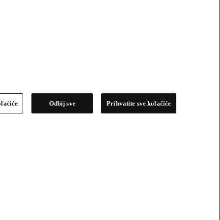
olačiće
Odbij sve
Prihvatite sve kolačiće