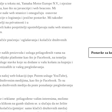
lje u tekstu mi, Yamaha Motor Europe N.V., i njezine
, kao što su javascript i web beacons. Mi
je naše web stranice i omogučuju osnovne
cije o logiranju i jezične postavke. Mi također
elji na privatnosti i u
li kako posjetitelji upotrebljavaju našu web stranicu
a.
čiće praćenja / oglašavanja i kolačiće društvenih
se naših proizvoda i usluga prilagođenih vama na
Postavke za k
medijske platforme kao što je Facebook, na temelju
usluge stavke koje su dodane u vašu košaru za kupnju i
proizašlih iz vašeg pregledavanja.
a našoj web-lokaciji (npr. Putem usluge YouTube),
 društvenim medijima, kao što je Facebook. To su
ima društvenih medija da prate ponašanje pregledavanja
ude i reklame prilagođene vašim interesima, molimo
a klikom na gumb slažem se. u slučaju da ne želite
 kolačića (prmijer: samo klačići društevnih mreža)