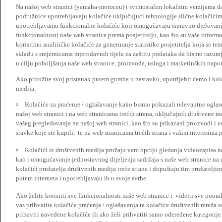
Na našoj web stranici (yamaha-motor.eu) i svimostalim lokalnim verzijama da
podružnice upotrebljavaju kolačiće uključujući tehnologije slične kolačićima
upotrebljavamo funkcionalne kolačiće koji omogučavaju ispravno djelovan
funkcionalnosti naše web stranice prema posjetitelju, kao što su vaše informa
korisitmo analitičke kolačiće za generiranje statistike posjetitelja koja se tem
skladu s smjernicama mjerodavnih tijela za zaštitu podataka da bismo razumje
u cilju poboljšanja naše web stranice, proizvoda, usluga i marketinških napor
Ako priložite svoj pristanak putem gumba u nastavku, upotrijebit ćemo i kola
medija:
Kolačiće za praćenje / oglašavanje kako bismo prikazali relevantne ogla
našoj web stranici i na web stranicama trećih strana, uključujući društvene 
vašeg pregledavanja na našoj web stranici, kao što su prikazani proizvodi i 
stavke koje ste kupili, te na web stranicama trećih strana i vašim interesima 
Kolačići iz društvenih medija pružaju vam opciju gledanja videozapisa n
kao i omogućavanje jednostavnog dijeljenja sadržaja s naše web stranice na
kolačići pružatelja društvenih medija treće strane i dopuštaju tim pružatelj
putem interneta i upotrebljavaju ih u svoje svrhe.
Ako želite koristiti sve funkcionalnosti naše web stranice i videjti sve pon
vas prihvatite kolačiće praćenja / oglašavanja te kolačiće društvenih mreža s
prihaviti navedene kolačiće ili ako želi prihvatiti samo odeređene kategorije