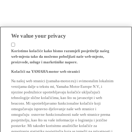
We value your privacy
Koristimo kolačiće kako bismo razumjeli posjetitelje našeg
web-mjesta tako da možemo poboljšati naše web-mjesto,
proizvode, usluge i marketinške napore.
Kolačići na YAMAHA motor web stranici
Na našoj web stranici (yamaha-motor.eu) i svimostalim lokalnim
verzijama dalje u tekstu mi, Yamaha Motor Europe N.V., i
njezine podružnice upotrebljavaju kolačiće uključujući
tehnologije slične kolačićima, kao što su javascript i web
beacons. Mi upotrebljavamo funkcionalne kolačiće koji
omogučavaju ispravno djelovanje naše web stranice i
omogučuju osnovne funkcionalnosti naše web stranice prema
posjetitelju, kao što su vaše informacije o logiranju i jezične
postavke. Mi također korisitmo analitičke kolačiće za
generiranje statistike posjetitelja koja se temelji na privatnosti i