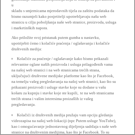
u
skladu s smjernicama mjerodavnih tijela za zaštitu podataka da
bismo razumjeli kako posjetitelji upotrebljavaju našu web
stranicu u cilju poboljšanja naše web stranice, proizvoda, usluga
i marketinških napora.
Ako priložite svoj pristanak putem gumba u nastavku,
upotrijebit ćemo i kolačiće praćenja / oglašavanja i kolačiće
društvenih medija:
Kolačiće za praćenje / oglašavanje kako bismo prikazali
relevantne oglase naših proizvoda i usluga prilagođenih vama
na našoj web stranici i na web stranicama trećih strana,
uključujući društvene medijske platforme kao što je Facebook,
na temelju vašeg pregledavanja na našoj web stranici, kao što su
prikazani proizvodi i usluge stavke koje su dodane u vašu
košaru za kupnju i stavke koje ste kupili, te na web stranicama
trećih strana i vašim interesima proizašlih iz vašeg
pregledavanja.
Kolačići iz društvenih medija pružaju vam opciju gledanja
videozapisa na našoj web-lokaciji (npr. Putem usluge YouTube),
kao i omogućavanje jednostavnog dijeljenja sadržaja s naše web
stranice na društvenim medijima, kao što je Facebook. To su