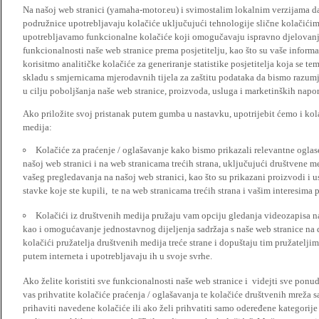
Na našoj web stranici (yamaha-motor.eu) i svimostalim lokalnim verzijama da
podružnice upotrebljavaju kolačiće uključujući tehnologije slične kolačićima
upotrebljavamo funkcionalne kolačiće koji omogučavaju ispravno djelovan
funkcionalnosti naše web stranice prema posjetitelju, kao što su vaše informa
korisitmo analitičke kolačiće za generiranje statistike posjetitelja koja se tem
skladu s smjernicama mjerodavnih tijela za zaštitu podataka da bismo razumje
u cilju poboljšanja naše web stranice, proizvoda, usluga i marketinških napor
Ako priložite svoj pristanak putem gumba u nastavku, upotrijebit ćemo i kola
medija:
Kolačiće za praćenje / oglašavanje kako bismo prikazali relevantne ogla
našoj web stranici i na web stranicama trećih strana, uključujući društvene 
vašeg pregledavanja na našoj web stranici, kao što su prikazani proizvodi i 
stavke koje ste kupili, te na web stranicama trećih strana i vašim interesima 
Kolačići iz društvenih medija pružaju vam opciju gledanja videozapisa n
kao i omogućavanje jednostavnog dijeljenja sadržaja s naše web stranice na
kolačići pružatelja društvenih medija treće strane i dopuštaju tim pružatelj
putem interneta i upotrebljavaju ih u svoje svrhe.
Ako želite koristiti sve funkcionalnosti naše web stranice i videjti sve pon
vas prihvatite kolačiće praćenja / oglašavanja te kolačiće društvenih mreža s
prihaviti navedene kolačiće ili ako želi prihvatiti samo odeređene kategorije