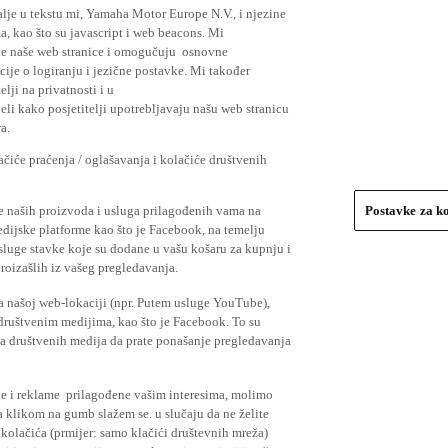
lje u tekstu mi, Yamaha Motor Europe N.V., i njezine
, kao što su javascript i web beacons. Mi
je naše web stranice i omogučuju osnovne
cije o logiranju i jezične postavke. Mi također
elji na privatnosti i u
li kako posjetitelji upotrebljavaju našu web stranicu
a.
čiće praćenja / oglašavanja i kolačiće društvenih
se naših proizvoda i usluga prilagođenih vama na
Postavke za k
medijske platforme kao što je Facebook, na temelju
usluge stavke koje su dodane u vašu košaru za kupnju i
proizašlih iz vašeg pregledavanja.
a našoj web-lokaciji (npr. Putem usluge YouTube),
 društvenim medijima, kao što je Facebook. To su
ima društvenih medija da prate ponašanje pregledavanja
ude i reklame prilagođene vašim interesima, molimo
a klikom na gumb slažem se. u slučaju da ne želite
 kolačića (prmijer: samo klačići društevnih mreža)