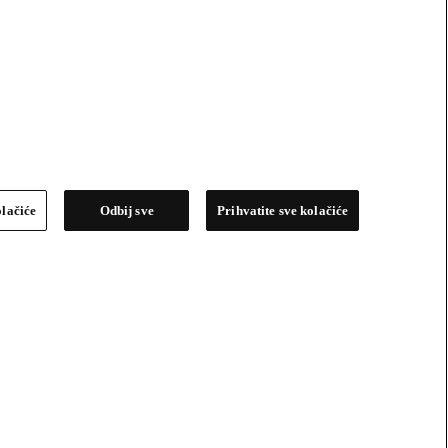
olačiće
Odbij sve
Prihvatite sve kolačiće