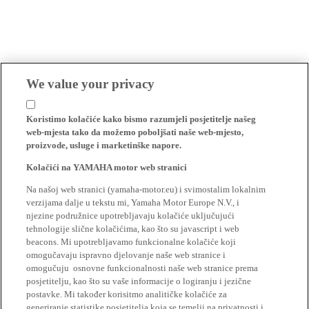
We value your privacy
Koristimo kolačiće kako bismo razumjeli posjetitelje našeg
web-mjesta tako da možemo poboljšati naše web-mjesto,
proizvode, usluge i marketinške napore.
Kolačići na YAMAHA motor web stranici
Na našoj web stranici (yamaha-motor.eu) i svimostalim lokalnim
verzijama dalje u tekstu mi, Yamaha Motor Europe N.V., i
njezine podružnice upotrebljavaju kolačiće uključujući
tehnologije slične kolačićima, kao što su javascript i web
beacons. Mi upotrebljavamo funkcionalne kolačiće koji
omogučavaju ispravno djelovanje naše web stranice i
omogučuju osnovne funkcionalnosti naše web stranice prema
posjetitelju, kao što su vaše informacije o logiranju i jezične
postavke. Mi također korisitmo analitičke kolačiće za
generiranje statistike posjetitelja koja se temelji na privatnosti i