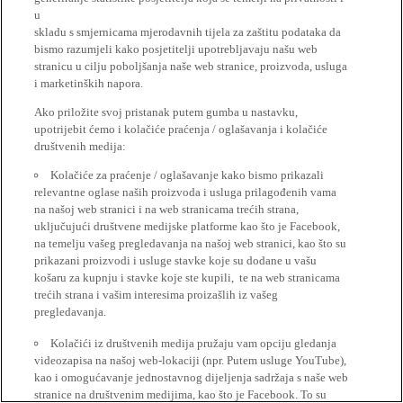
u
skladu s smjernicama mjerodavnih tijela za zaštitu podataka da
bismo razumjeli kako posjetitelji upotrebljavaju našu web
stranicu u cilju poboljšanja naše web stranice, proizvoda, usluga
i marketinških napora.
Ako priložite svoj pristanak putem gumba u nastavku,
upotrijebit ćemo i kolačiće praćenja / oglašavanja i kolačiće
društvenih medija:
Kolačiće za praćenje / oglašavanje kako bismo prikazali
relevantne oglase naših proizvoda i usluga prilagođenih vama
na našoj web stranici i na web stranicama trećih strana,
uključujući društvene medijske platforme kao što je Facebook,
na temelju vašeg pregledavanja na našoj web stranici, kao što su
prikazani proizvodi i usluge stavke koje su dodane u vašu
košaru za kupnju i stavke koje ste kupili, te na web stranicama
trećih strana i vašim interesima proizašlih iz vašeg
pregledavanja.
Kolačići iz društvenih medija pružaju vam opciju gledanja
videozapisa na našoj web-lokaciji (npr. Putem usluge YouTube),
kao i omogućavanje jednostavnog dijeljenja sadržaja s naše web
stranice na društvenim medijima, kao što je Facebook. To su