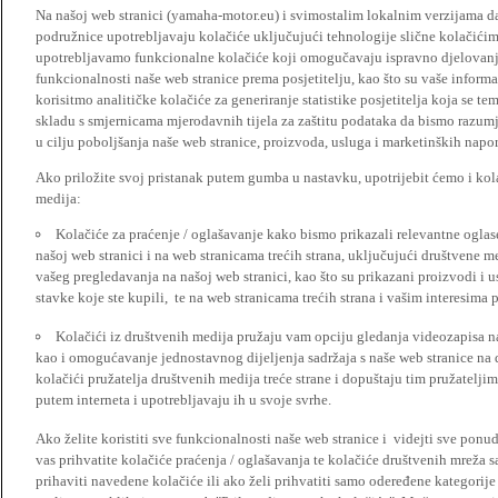
Na našoj web stranici (yamaha-motor.eu) i svimostalim lokalnim verzijama da
podružnice upotrebljavaju kolačiće uključujući tehnologije slične kolačićima
upotrebljavamo funkcionalne kolačiće koji omogučavaju ispravno djelovan
funkcionalnosti naše web stranice prema posjetitelju, kao što su vaše informa
korisitmo analitičke kolačiće za generiranje statistike posjetitelja koja se tem
skladu s smjernicama mjerodavnih tijela za zaštitu podataka da bismo razumje
u cilju poboljšanja naše web stranice, proizvoda, usluga i marketinških napor
Ako priložite svoj pristanak putem gumba u nastavku, upotrijebit ćemo i kola
medija:
Kolačiće za praćenje / oglašavanje kako bismo prikazali relevantne ogla
našoj web stranici i na web stranicama trećih strana, uključujući društvene 
vašeg pregledavanja na našoj web stranici, kao što su prikazani proizvodi i 
stavke koje ste kupili, te na web stranicama trećih strana i vašim interesima 
Kolačići iz društvenih medija pružaju vam opciju gledanja videozapisa n
kao i omogućavanje jednostavnog dijeljenja sadržaja s naše web stranice na
kolačići pružatelja društvenih medija treće strane i dopuštaju tim pružatelj
putem interneta i upotrebljavaju ih u svoje svrhe.
Ako želite koristiti sve funkcionalnosti naše web stranice i videjti sve pon
vas prihvatite kolačiće praćenja / oglašavanja te kolačiće društvenih mreža s
prihaviti navedene kolačiće ili ako želi prihvatiti samo odeređene kategorije