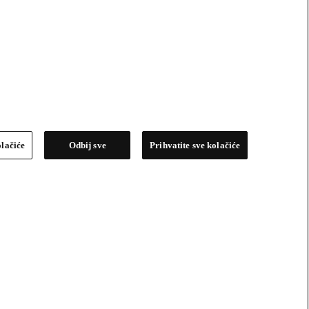
olačiće
Odbij sve
Prihvatite sve kolačiće