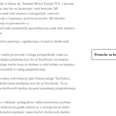
lje u tekstu mi, Yamaha Motor Europe N.V., i njezine
, kao što su javascript i web beacons. Mi
je naše web stranice i omogučuju osnovne
cije o logiranju i jezične postavke. Mi također
elji na privatnosti i u
li kako posjetitelji upotrebljavaju našu web stranicu
a.
čiće praćenja / oglašavanja i kolačiće društvenih
se naših proizvoda i usluga prilagođenih vama na
Postavke za k
medijske platforme kao što je Facebook, na temelju
usluge stavke koje su dodane u vašu košaru za kupnju i
proizašlih iz vašeg pregledavanja.
a našoj web-lokaciji (npr. Putem usluge YouTube),
 društvenim medijima, kao što je Facebook. To su
ima društvenih medija da prate ponašanje pregledavanja
ude i reklame prilagođene vašim interesima, molimo
a klikom na gumb slažem se. u slučaju da ne želite
 kolačića (prmijer: samo klačići društevnih mreža)