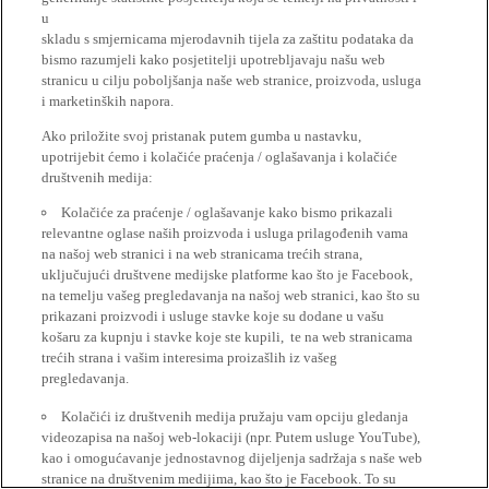
u
skladu s smjernicama mjerodavnih tijela za zaštitu podataka da
bismo razumjeli kako posjetitelji upotrebljavaju našu web
stranicu u cilju poboljšanja naše web stranice, proizvoda, usluga
i marketinških napora.
Ako priložite svoj pristanak putem gumba u nastavku,
upotrijebit ćemo i kolačiće praćenja / oglašavanja i kolačiće
društvenih medija:
Kolačiće za praćenje / oglašavanje kako bismo prikazali
relevantne oglase naših proizvoda i usluga prilagođenih vama
na našoj web stranici i na web stranicama trećih strana,
uključujući društvene medijske platforme kao što je Facebook,
na temelju vašeg pregledavanja na našoj web stranici, kao što su
prikazani proizvodi i usluge stavke koje su dodane u vašu
košaru za kupnju i stavke koje ste kupili, te na web stranicama
trećih strana i vašim interesima proizašlih iz vašeg
pregledavanja.
Kolačići iz društvenih medija pružaju vam opciju gledanja
videozapisa na našoj web-lokaciji (npr. Putem usluge YouTube),
kao i omogućavanje jednostavnog dijeljenja sadržaja s naše web
stranice na društvenim medijima, kao što je Facebook. To su