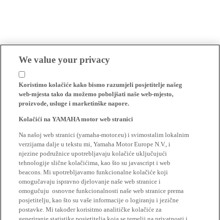
We value your privacy
Koristimo kolačiće kako bismo razumjeli posjetitelje našeg
web-mjesta tako da možemo poboljšati naše web-mjesto,
proizvode, usluge i marketinške napore.
Kolačići na YAMAHA motor web stranici
Na našoj web stranici (yamaha-motor.eu) i svimostalim lokalnim
verzijama dalje u tekstu mi, Yamaha Motor Europe N.V., i
njezine podružnice upotrebljavaju kolačiće uključujući
tehnologije slične kolačićima, kao što su javascript i web
beacons. Mi upotrebljavamo funkcionalne kolačiće koji
omogučavaju ispravno djelovanje naše web stranice i
omogučuju osnovne funkcionalnosti naše web stranice prema
posjetitelju, kao što su vaše informacije o logiranju i jezične
postavke. Mi također korisitmo analitičke kolačiće za
generiranje statistike posjetitelja koja se temelji na privatnosti i