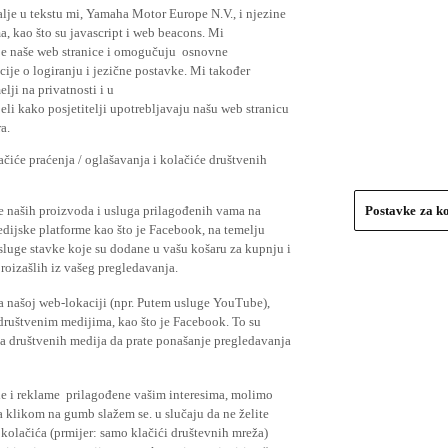
lje u tekstu mi, Yamaha Motor Europe N.V., i njezine
, kao što su javascript i web beacons. Mi
je naše web stranice i omogučuju osnovne
cije o logiranju i jezične postavke. Mi također
elji na privatnosti i u
li kako posjetitelji upotrebljavaju našu web stranicu
a.
čiće praćenja / oglašavanja i kolačiće društvenih
se naših proizvoda i usluga prilagođenih vama na
Postavke za k
medijske platforme kao što je Facebook, na temelju
usluge stavke koje su dodane u vašu košaru za kupnju i
proizašlih iz vašeg pregledavanja.
a našoj web-lokaciji (npr. Putem usluge YouTube),
 društvenim medijima, kao što je Facebook. To su
ima društvenih medija da prate ponašanje pregledavanja
ude i reklame prilagođene vašim interesima, molimo
a klikom na gumb slažem se. u slučaju da ne želite
 kolačića (prmijer: samo klačići društevnih mreža)