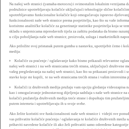
Na našoj web stranici (yamaha-motor.eu) i svimostalim lokalnim verzijama da
podružnice upotrebljavaju kolačiće uključujući tehnologije slične kolačićima
upotrebljavamo funkcionalne kolačiće koji omogučavaju ispravno djelovan
funkcionalnosti naše web stranice prema posjetitelju, kao što su vaše informa
korisitmo analitičke kolačiće za generiranje statistike posjetitelja koja se tem
skladu s smjernicama mjerodavnih tijela za zaštitu podataka da bismo razumje
u cilju poboljšanja naše web stranice, proizvoda, usluga i marketinških napor
Ako priložite svoj pristanak putem gumba u nastavku, upotrijebit ćemo i kola
medija:
Kolačiće za praćenje / oglašavanje kako bismo prikazali relevantne ogla
našoj web stranici i na web stranicama trećih strana, uključujući društvene 
vašeg pregledavanja na našoj web stranici, kao što su prikazani proizvodi i 
stavke koje ste kupili, te na web stranicama trećih strana i vašim interesima 
Kolačići iz društvenih medija pružaju vam opciju gledanja videozapisa n
kao i omogućavanje jednostavnog dijeljenja sadržaja s naše web stranice na
kolačići pružatelja društvenih medija treće strane i dopuštaju tim pružatelj
putem interneta i upotrebljavaju ih u svoje svrhe.
Ako želite koristiti sve funkcionalnosti naše web stranice i videjti sve pon
vas prihvatite kolačiće praćenja / oglašavanja te kolačiće društvenih mreža s
prihaviti navedene kolačiće ili ako želi prihvatiti samo odeređene kategorije