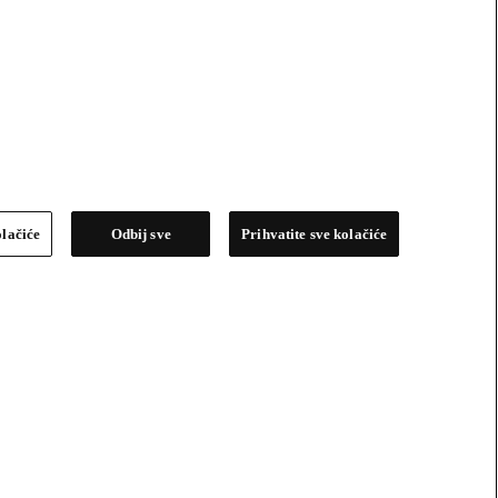
olačiće
Odbij sve
Prihvatite sve kolačiće