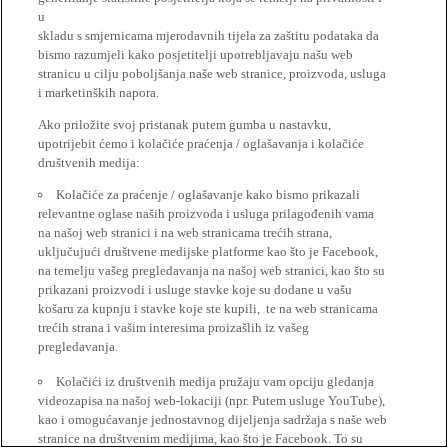
u
skladu s smjernicama mjerodavnih tijela za zaštitu podataka da
bismo razumjeli kako posjetitelji upotrebljavaju našu web
stranicu u cilju poboljšanja naše web stranice, proizvoda, usluga
i marketinških napora.
Ako priložite svoj pristanak putem gumba u nastavku,
upotrijebit ćemo i kolačiće praćenja / oglašavanja i kolačiće
društvenih medija:
Kolačiće za praćenje / oglašavanje kako bismo prikazali
relevantne oglase naših proizvoda i usluga prilagođenih vama
na našoj web stranici i na web stranicama trećih strana,
uključujući društvene medijske platforme kao što je Facebook,
na temelju vašeg pregledavanja na našoj web stranici, kao što su
prikazani proizvodi i usluge stavke koje su dodane u vašu
košaru za kupnju i stavke koje ste kupili, te na web stranicama
trećih strana i vašim interesima proizašlih iz vašeg
pregledavanja.
Kolačići iz društvenih medija pružaju vam opciju gledanja
videozapisa na našoj web-lokaciji (npr. Putem usluge YouTube),
kao i omogućavanje jednostavnog dijeljenja sadržaja s naše web
stranice na društvenim medijima, kao što je Facebook. To su