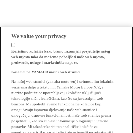
We value your privacy
Koristimo kolačiće kako bismo razumjeli posjetitelje našeg
web-mjesta tako da možemo poboljšati naše web-mjesto,
proizvode, usluge i marketinške napore.
Kolačići na YAMAHA motor web stranici
Na našoj web stranici (yamaha-motor.eu) i svimostalim lokalnim
verzijama dalje u tekstu mi, Yamaha Motor Europe N.V., i
njezine podružnice upotrebljavaju kolačiće uključujući
tehnologije slične kolačićima, kao što su javascript i web
beacons. Mi upotrebljavamo funkcionalne kolačiće koji
omogučavaju ispravno djelovanje naše web stranice i
omogučuju osnovne funkcionalnosti naše web stranice prema
posjetitelju, kao što su vaše informacije o logiranju i jezične
postavke. Mi također korisitmo analitičke kolačiće za
generiranje statistike posjetitelja koja se temelji na privatnosti i