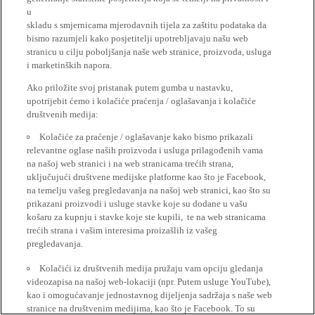
u
skladu s smjernicama mjerodavnih tijela za zaštitu podataka da
bismo razumjeli kako posjetitelji upotrebljavaju našu web
stranicu u cilju poboljšanja naše web stranice, proizvoda, usluga
i marketinških napora.
Ako priložite svoj pristanak putem gumba u nastavku,
upotrijebit ćemo i kolačiće praćenja / oglašavanja i kolačiće
društvenih medija:
Kolačiće za praćenje / oglašavanje kako bismo prikazali
relevantne oglase naših proizvoda i usluga prilagođenih vama
na našoj web stranici i na web stranicama trećih strana,
uključujući društvene medijske platforme kao što je Facebook,
na temelju vašeg pregledavanja na našoj web stranici, kao što su
prikazani proizvodi i usluge stavke koje su dodane u vašu
košaru za kupnju i stavke koje ste kupili, te na web stranicama
trećih strana i vašim interesima proizašlih iz vašeg
pregledavanja.
Kolačići iz društvenih medija pružaju vam opciju gledanja
videozapisa na našoj web-lokaciji (npr. Putem usluge YouTube),
kao i omogućavanje jednostavnog dijeljenja sadržaja s naše web
stranice na društvenim medijima, kao što je Facebook. To su