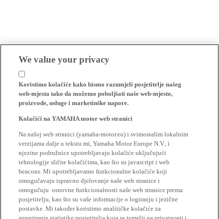
We value your privacy
Koristimo kolačiće kako bismo razumjeli posjetitelje našeg
web-mjesta tako da možemo poboljšati naše web-mjesto,
proizvode, usluge i marketinške napore.
Kolačići na YAMAHA motor web stranici
Na našoj web stranici (yamaha-motor.eu) i svimostalim lokalnim
verzijama dalje u tekstu mi, Yamaha Motor Europe N.V., i
njezine podružnice upotrebljavaju kolačiće uključujući
tehnologije slične kolačićima, kao što su javascript i web
beacons. Mi upotrebljavamo funkcionalne kolačiće koji
omogučavaju ispravno djelovanje naše web stranice i
omogučuju osnovne funkcionalnosti naše web stranice prema
posjetitelju, kao što su vaše informacije o logiranju i jezične
postavke. Mi također korisitmo analitičke kolačiće za
generiranje statistike posjetitelja koja se temelji na privatnosti i