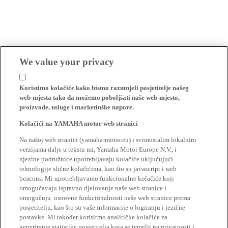
We value your privacy
Koristimo kolačiće kako bismo razumjeli posjetitelje našeg
web-mjesta tako da možemo poboljšati naše web-mjesto,
proizvode, usluge i marketinške napore.
Kolačići na YAMAHA motor web stranici
Na našoj web stranici (yamaha-motor.eu) i svimostalim lokalnim
verzijama dalje u tekstu mi, Yamaha Motor Europe N.V., i
njezine podružnice upotrebljavaju kolačiće uključujući
tehnologije slične kolačićima, kao što su javascript i web
beacons. Mi upotrebljavamo funkcionalne kolačiće koji
omogučavaju ispravno djelovanje naše web stranice i
omogučuju osnovne funkcionalnosti naše web stranice prema
posjetitelju, kao što su vaše informacije o logiranju i jezične
postavke. Mi također korisitmo analitičke kolačiće za
generiranje statistike posjetitelja koja se temelji na privatnosti i