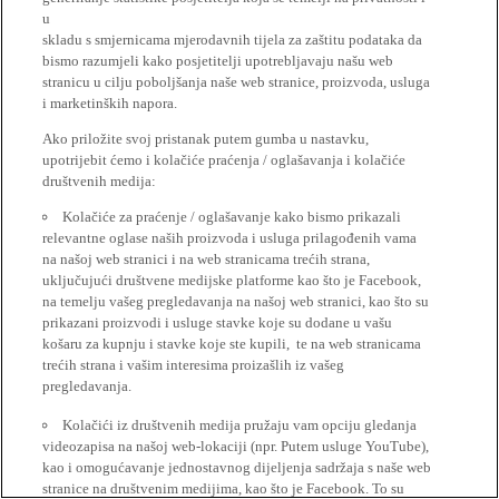
u
skladu s smjernicama mjerodavnih tijela za zaštitu podataka da
bismo razumjeli kako posjetitelji upotrebljavaju našu web
stranicu u cilju poboljšanja naše web stranice, proizvoda, usluga
i marketinških napora.
Ako priložite svoj pristanak putem gumba u nastavku,
upotrijebit ćemo i kolačiće praćenja / oglašavanja i kolačiće
društvenih medija:
Kolačiće za praćenje / oglašavanje kako bismo prikazali
relevantne oglase naših proizvoda i usluga prilagođenih vama
na našoj web stranici i na web stranicama trećih strana,
uključujući društvene medijske platforme kao što je Facebook,
na temelju vašeg pregledavanja na našoj web stranici, kao što su
prikazani proizvodi i usluge stavke koje su dodane u vašu
košaru za kupnju i stavke koje ste kupili, te na web stranicama
trećih strana i vašim interesima proizašlih iz vašeg
pregledavanja.
Kolačići iz društvenih medija pružaju vam opciju gledanja
videozapisa na našoj web-lokaciji (npr. Putem usluge YouTube),
kao i omogućavanje jednostavnog dijeljenja sadržaja s naše web
stranice na društvenim medijima, kao što je Facebook. To su