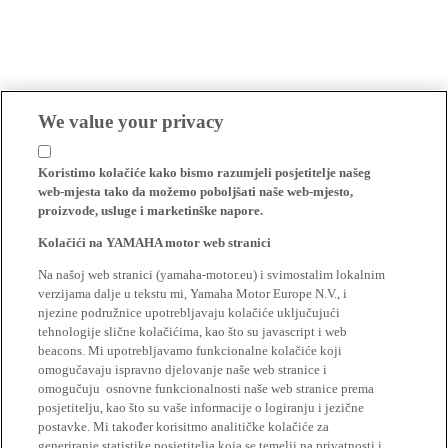
We value your privacy
Koristimo kolačiće kako bismo razumjeli posjetitelje našeg
web-mjesta tako da možemo poboljšati naše web-mjesto,
proizvode, usluge i marketinške napore.
Kolačići na YAMAHA motor web stranici
Na našoj web stranici (yamaha-motor.eu) i svimostalim lokalnim
verzijama dalje u tekstu mi, Yamaha Motor Europe N.V., i
njezine podružnice upotrebljavaju kolačiće uključujući
tehnologije slične kolačićima, kao što su javascript i web
beacons. Mi upotrebljavamo funkcionalne kolačiće koji
omogučavaju ispravno djelovanje naše web stranice i
omogučuju osnovne funkcionalnosti naše web stranice prema
posjetitelju, kao što su vaše informacije o logiranju i jezične
postavke. Mi također korisitmo analitičke kolačiće za
generiranje statistike posjetitelja koja se temelji na privatnosti i