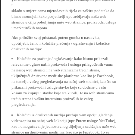
u
skladu s smjernicama mjerodavnih tijela za zaštitu podataka da
bismo razumjeli kako posjetitelji upotrebljavaju našu web
stranicu u cilju poboljšanja naše web stranice, proizvoda, usluga
i marketinških napora.
Ako priložite svoj pristanak putem gumba u nastavku,
upotrijebit ćemo i kolačiće praćenja / oglašavanja i kolačiće
društvenih medija:
Kolačiće za praćenje / oglašavanje kako bismo prikazali
relevantne oglase naših proizvoda i usluga prilagođenih vama
na našoj web stranici i na web stranicama trećih strana,
uključujući društvene medijske platforme kao što je Facebook,
na temelju vašeg pregledavanja na našoj web stranici, kao što su
prikazani proizvodi i usluge stavke koje su dodane u vašu
košaru za kupnju i stavke koje ste kupili, te na web stranicama
trećih strana i vašim interesima proizašlih iz vašeg
pregledavanja.
Kolačići iz društvenih medija pružaju vam opciju gledanja
videozapisa na našoj web-lokaciji (npr. Putem usluge YouTube),
kao i omogućavanje jednostavnog dijeljenja sadržaja s naše web
stranice na društvenim medijima, kao što je Facebook. To su