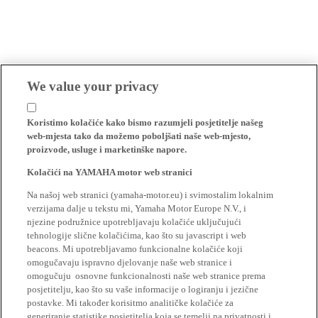
We value your privacy
Koristimo kolačiće kako bismo razumjeli posjetitelje našeg
web-mjesta tako da možemo poboljšati naše web-mjesto,
proizvode, usluge i marketinške napore.
Kolačići na YAMAHA motor web stranici
Na našoj web stranici (yamaha-motor.eu) i svimostalim lokalnim
verzijama dalje u tekstu mi, Yamaha Motor Europe N.V., i
njezine podružnice upotrebljavaju kolačiće uključujući
tehnologije slične kolačićima, kao što su javascript i web
beacons. Mi upotrebljavamo funkcionalne kolačiće koji
omogučavaju ispravno djelovanje naše web stranice i
omogučuju osnovne funkcionalnosti naše web stranice prema
posjetitelju, kao što su vaše informacije o logiranju i jezične
postavke. Mi također korisitmo analitičke kolačiće za
generiranje statistike posjetitelja koja se temelji na privatnosti i