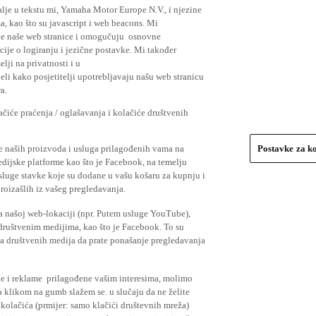
lje u tekstu mi, Yamaha Motor Europe N.V., i njezine
, kao što su javascript i web beacons. Mi
je naše web stranice i omogučuju osnovne
cije o logiranju i jezične postavke. Mi također
elji na privatnosti i u
li kako posjetitelji upotrebljavaju našu web stranicu
a.
čiće praćenja / oglašavanja i kolačiće društvenih
se naših proizvoda i usluga prilagođenih vama na
Postavke za k
medijske platforme kao što je Facebook, na temelju
usluge stavke koje su dodane u vašu košaru za kupnju i
proizašlih iz vašeg pregledavanja.
a našoj web-lokaciji (npr. Putem usluge YouTube),
 društvenim medijima, kao što je Facebook. To su
ima društvenih medija da prate ponašanje pregledavanja
ude i reklame prilagođene vašim interesima, molimo
a klikom na gumb slažem se. u slučaju da ne želite
 kolačića (prmijer: samo klačići društevnih mreža)