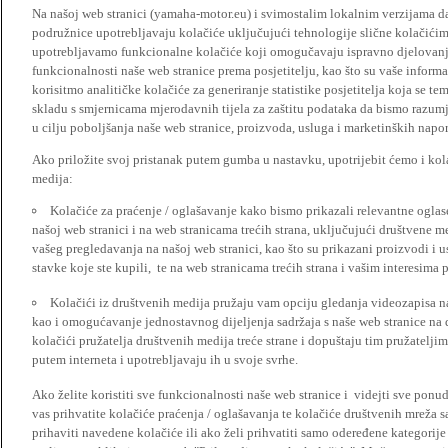
Na našoj web stranici (yamaha-motor.eu) i svimostalim lokalnim verzijama da
podružnice upotrebljavaju kolačiće uključujući tehnologije slične kolačićima
upotrebljavamo funkcionalne kolačiće koji omogučavaju ispravno djelovan
funkcionalnosti naše web stranice prema posjetitelju, kao što su vaše informa
korisitmo analitičke kolačiće za generiranje statistike posjetitelja koja se tem
skladu s smjernicama mjerodavnih tijela za zaštitu podataka da bismo razumje
u cilju poboljšanja naše web stranice, proizvoda, usluga i marketinških napor
Ako priložite svoj pristanak putem gumba u nastavku, upotrijebit ćemo i kola
medija:
Kolačiće za praćenje / oglašavanje kako bismo prikazali relevantne ogla
našoj web stranici i na web stranicama trećih strana, uključujući društvene 
vašeg pregledavanja na našoj web stranici, kao što su prikazani proizvodi i 
stavke koje ste kupili, te na web stranicama trećih strana i vašim interesima 
Kolačići iz društvenih medija pružaju vam opciju gledanja videozapisa n
kao i omogućavanje jednostavnog dijeljenja sadržaja s naše web stranice na
kolačići pružatelja društvenih medija treće strane i dopuštaju tim pružatelj
putem interneta i upotrebljavaju ih u svoje svrhe.
Ako želite koristiti sve funkcionalnosti naše web stranice i videjti sve pon
vas prihvatite kolačiće praćenja / oglašavanja te kolačiće društvenih mreža s
prihaviti navedene kolačiće ili ako želi prihvatiti samo odeređene kategorije