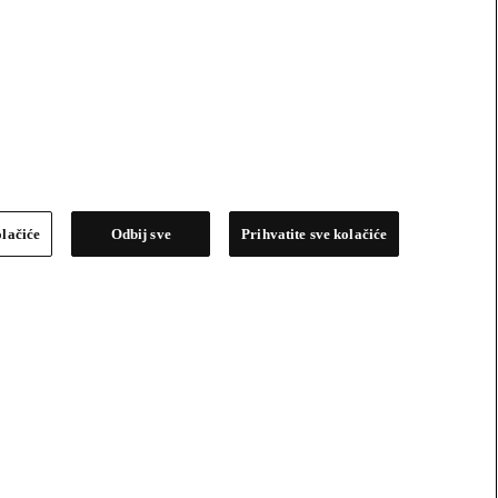
olačiće
Odbij sve
Prihvatite sve kolačiće