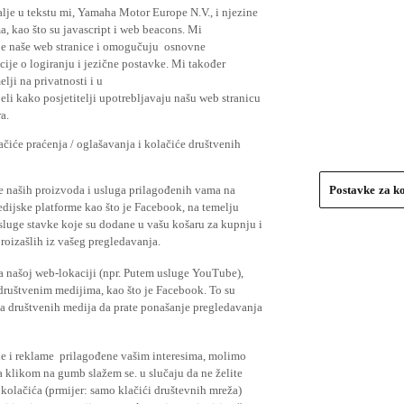
lje u tekstu mi, Yamaha Motor Europe N.V., i njezine
, kao što su javascript i web beacons. Mi
je naše web stranice i omogučuju osnovne
cije o logiranju i jezične postavke. Mi također
elji na privatnosti i u
li kako posjetitelji upotrebljavaju našu web stranicu
a.
čiće praćenja / oglašavanja i kolačiće društvenih
se naših proizvoda i usluga prilagođenih vama na
Postavke za k
medijske platforme kao što je Facebook, na temelju
usluge stavke koje su dodane u vašu košaru za kupnju i
proizašlih iz vašeg pregledavanja.
a našoj web-lokaciji (npr. Putem usluge YouTube),
 društvenim medijima, kao što je Facebook. To su
ima društvenih medija da prate ponašanje pregledavanja
ude i reklame prilagođene vašim interesima, molimo
a klikom na gumb slažem se. u slučaju da ne želite
 kolačića (prmijer: samo klačići društevnih mreža)