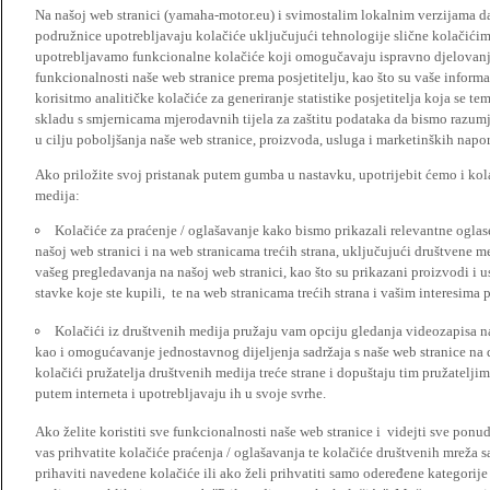
Na našoj web stranici (yamaha-motor.eu) i svimostalim lokalnim verzijama da
podružnice upotrebljavaju kolačiće uključujući tehnologije slične kolačićima
upotrebljavamo funkcionalne kolačiće koji omogučavaju ispravno djelovan
funkcionalnosti naše web stranice prema posjetitelju, kao što su vaše informa
korisitmo analitičke kolačiće za generiranje statistike posjetitelja koja se tem
skladu s smjernicama mjerodavnih tijela za zaštitu podataka da bismo razumje
u cilju poboljšanja naše web stranice, proizvoda, usluga i marketinških napor
Ako priložite svoj pristanak putem gumba u nastavku, upotrijebit ćemo i kola
medija:
Kolačiće za praćenje / oglašavanje kako bismo prikazali relevantne ogla
našoj web stranici i na web stranicama trećih strana, uključujući društvene 
vašeg pregledavanja na našoj web stranici, kao što su prikazani proizvodi i 
stavke koje ste kupili, te na web stranicama trećih strana i vašim interesima 
Kolačići iz društvenih medija pružaju vam opciju gledanja videozapisa n
kao i omogućavanje jednostavnog dijeljenja sadržaja s naše web stranice na
kolačići pružatelja društvenih medija treće strane i dopuštaju tim pružatelj
putem interneta i upotrebljavaju ih u svoje svrhe.
Ako želite koristiti sve funkcionalnosti naše web stranice i videjti sve pon
vas prihvatite kolačiće praćenja / oglašavanja te kolačiće društvenih mreža s
prihaviti navedene kolačiće ili ako želi prihvatiti samo odeređene kategorije