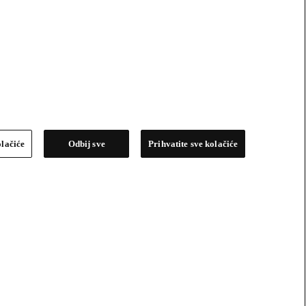
olačiće
Odbij sve
Prihvatite sve kolačiće