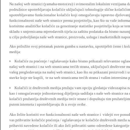
Na našoj web stranici (yamaha-motor.eu) i svimostalim lokalnim verzijama da
podružnice upotrebljavaju kolačiće uključujući tehnologije slične kolačićima
upotrebljavamo funkcionalne kolačiće koji omogučavaju ispravno djelovan
funkcionalnosti naše web stranice prema posjetitelju, kao što su vaše informa
korisitmo analitičke kolačiće za generiranje statistike posjetitelja koja se tem
skladu s smjernicama mjerodavnih tijela za zaštitu podataka da bismo razumje
u cilju poboljšanja naše web stranice, proizvoda, usluga i marketinških napor
Ako priložite svoj pristanak putem gumba u nastavku, upotrijebit ćemo i kola
medija:
Kolačiće za praćenje / oglašavanje kako bismo prikazali relevantne ogla
našoj web stranici i na web stranicama trećih strana, uključujući društvene 
vašeg pregledavanja na našoj web stranici, kao što su prikazani proizvodi i 
stavke koje ste kupili, te na web stranicama trećih strana i vašim interesima 
Kolačići iz društvenih medija pružaju vam opciju gledanja videozapisa n
kao i omogućavanje jednostavnog dijeljenja sadržaja s naše web stranice na
kolačići pružatelja društvenih medija treće strane i dopuštaju tim pružatelj
putem interneta i upotrebljavaju ih u svoje svrhe.
Ako želite koristiti sve funkcionalnosti naše web stranice i videjti sve pon
vas prihvatite kolačiće praćenja / oglašavanja te kolačiće društvenih mreža s
prihaviti navedene kolačiće ili ako želi prihvatiti samo odeređene kategorije