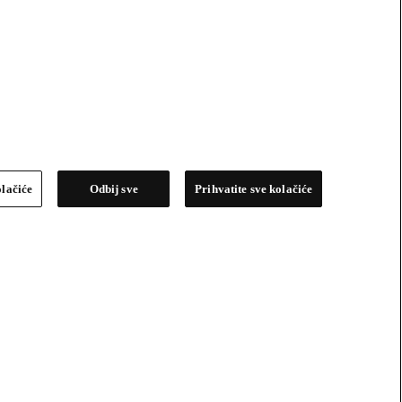
olačiće
Odbij sve
Prihvatite sve kolačiće