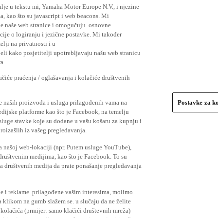
lje u tekstu mi, Yamaha Motor Europe N.V., i njezine
, kao što su javascript i web beacons. Mi
je naše web stranice i omogučuju osnovne
cije o logiranju i jezične postavke. Mi također
elji na privatnosti i u
li kako posjetitelji upotrebljavaju našu web stranicu
a.
čiće praćenja / oglašavanja i kolačiće društvenih
se naših proizvoda i usluga prilagođenih vama na
Postavke za k
medijske platforme kao što je Facebook, na temelju
usluge stavke koje su dodane u vašu košaru za kupnju i
proizašlih iz vašeg pregledavanja.
a našoj web-lokaciji (npr. Putem usluge YouTube),
 društvenim medijima, kao što je Facebook. To su
ima društvenih medija da prate ponašanje pregledavanja
ude i reklame prilagođene vašim interesima, molimo
a klikom na gumb slažem se. u slučaju da ne želite
 kolačića (prmijer: samo klačići društevnih mreža)