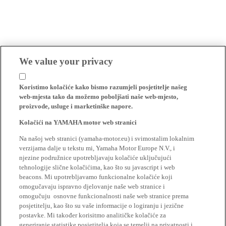
We value your privacy
Koristimo kolačiće kako bismo razumjeli posjetitelje našeg
web-mjesta tako da možemo poboljšati naše web-mjesto,
proizvode, usluge i marketinške napore.
Kolačići na YAMAHA motor web stranici
Na našoj web stranici (yamaha-motor.eu) i svimostalim lokalnim
verzijama dalje u tekstu mi, Yamaha Motor Europe N.V., i
njezine podružnice upotrebljavaju kolačiće uključujući
tehnologije slične kolačićima, kao što su javascript i web
beacons. Mi upotrebljavamo funkcionalne kolačiće koji
omogučavaju ispravno djelovanje naše web stranice i
omogučuju osnovne funkcionalnosti naše web stranice prema
posjetitelju, kao što su vaše informacije o logiranju i jezične
postavke. Mi također korisitmo analitičke kolačiće za
generiranje statistike posjetitelja koja se temelji na privatnosti i