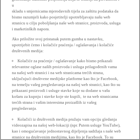
u
skladu s smjernicama mjerodavnih tijela za zaštitu podataka da
bismo razumjeli kako posjetitelji upotrebljavaju našu web
stranicu u cilju poboljšanja naše web stranice, proizvoda, usluga
i marketinških napora.
Ako priložite svoj pristanak putem gumba u nastavku,
upotrijebit ćemo i kolačiće praćenja / oglašavanja i kolačiće
društvenih medija:
Kolačiće za praćenje / oglašavanje kako bismo prikazali
relevantne oglase naših proizvoda i usluga prilagođenih vama
na našoj web stranici i na web stranicama trećih strana,
uključujući društvene medijske platforme kao što je Facebook,
na temelju vašeg pregledavanja na našoj web stranici, kao što su
prikazani proizvodi i usluge stavke koje su dodane u vašu
košaru za kupnju i stavke koje ste kupili, te na web stranicama
trećih strana i vašim interesima proizašlih iz vašeg
pregledavanja.
Kolačići iz društvenih medija pružaju vam opciju gledanja
videozapisa na našoj web-lokaciji (npr. Putem usluge YouTube),
kao i omogućavanje jednostavnog dijeljenja sadržaja s naše web
stranice na društvenim medijima, kao što je Facebook. To su