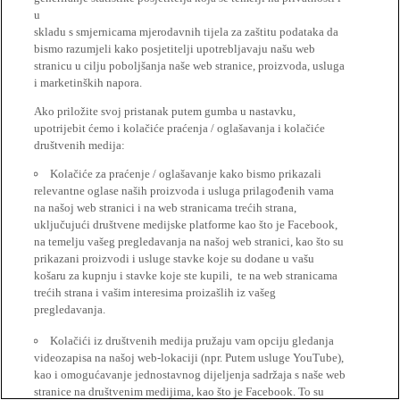
u
skladu s smjernicama mjerodavnih tijela za zaštitu podataka da
bismo razumjeli kako posjetitelji upotrebljavaju našu web
stranicu u cilju poboljšanja naše web stranice, proizvoda, usluga
i marketinških napora.
Ako priložite svoj pristanak putem gumba u nastavku,
upotrijebit ćemo i kolačiće praćenja / oglašavanja i kolačiće
društvenih medija:
Kolačiće za praćenje / oglašavanje kako bismo prikazali
relevantne oglase naših proizvoda i usluga prilagođenih vama
na našoj web stranici i na web stranicama trećih strana,
uključujući društvene medijske platforme kao što je Facebook,
na temelju vašeg pregledavanja na našoj web stranici, kao što su
prikazani proizvodi i usluge stavke koje su dodane u vašu
košaru za kupnju i stavke koje ste kupili, te na web stranicama
trećih strana i vašim interesima proizašlih iz vašeg
pregledavanja.
Kolačići iz društvenih medija pružaju vam opciju gledanja
videozapisa na našoj web-lokaciji (npr. Putem usluge YouTube),
kao i omogućavanje jednostavnog dijeljenja sadržaja s naše web
stranice na društvenim medijima, kao što je Facebook. To su