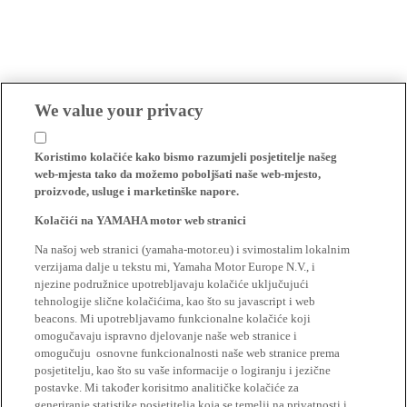
We value your privacy
Koristimo kolačiće kako bismo razumjeli posjetitelje našeg
web-mjesta tako da možemo poboljšati naše web-mjesto,
proizvode, usluge i marketinške napore.
Kolačići na YAMAHA motor web stranici
Na našoj web stranici (yamaha-motor.eu) i svimostalim lokalnim
verzijama dalje u tekstu mi, Yamaha Motor Europe N.V., i
njezine podružnice upotrebljavaju kolačiće uključujući
tehnologije slične kolačićima, kao što su javascript i web
beacons. Mi upotrebljavamo funkcionalne kolačiće koji
omogučavaju ispravno djelovanje naše web stranice i
omogučuju osnovne funkcionalnosti naše web stranice prema
posjetitelju, kao što su vaše informacije o logiranju i jezične
postavke. Mi također korisitmo analitičke kolačiće za
generiranje statistike posjetitelja koja se temelji na privatnosti i