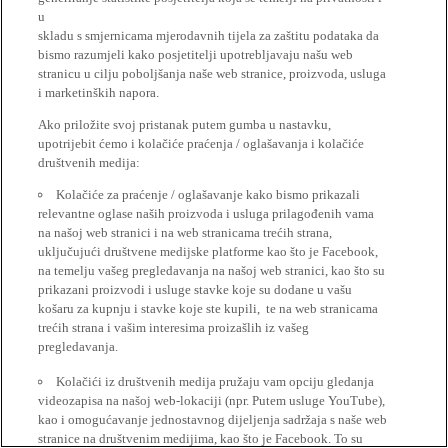
u
skladu s smjernicama mjerodavnih tijela za zaštitu podataka da
bismo razumjeli kako posjetitelji upotrebljavaju našu web
stranicu u cilju poboljšanja naše web stranice, proizvoda, usluga
i marketinških napora.
Ako priložite svoj pristanak putem gumba u nastavku,
upotrijebit ćemo i kolačiće praćenja / oglašavanja i kolačiće
društvenih medija:
Kolačiće za praćenje / oglašavanje kako bismo prikazali
relevantne oglase naših proizvoda i usluga prilagođenih vama
na našoj web stranici i na web stranicama trećih strana,
uključujući društvene medijske platforme kao što je Facebook,
na temelju vašeg pregledavanja na našoj web stranici, kao što su
prikazani proizvodi i usluge stavke koje su dodane u vašu
košaru za kupnju i stavke koje ste kupili, te na web stranicama
trećih strana i vašim interesima proizašlih iz vašeg
pregledavanja.
Kolačići iz društvenih medija pružaju vam opciju gledanja
videozapisa na našoj web-lokaciji (npr. Putem usluge YouTube),
kao i omogućavanje jednostavnog dijeljenja sadržaja s naše web
stranice na društvenim medijima, kao što je Facebook. To su