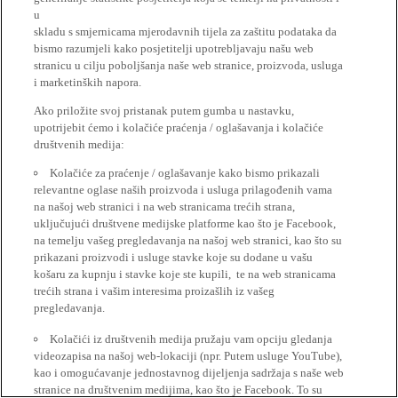
u
skladu s smjernicama mjerodavnih tijela za zaštitu podataka da
bismo razumjeli kako posjetitelji upotrebljavaju našu web
stranicu u cilju poboljšanja naše web stranice, proizvoda, usluga
i marketinških napora.
Ako priložite svoj pristanak putem gumba u nastavku,
upotrijebit ćemo i kolačiće praćenja / oglašavanja i kolačiće
društvenih medija:
Kolačiće za praćenje / oglašavanje kako bismo prikazali
relevantne oglase naših proizvoda i usluga prilagođenih vama
na našoj web stranici i na web stranicama trećih strana,
uključujući društvene medijske platforme kao što je Facebook,
na temelju vašeg pregledavanja na našoj web stranici, kao što su
prikazani proizvodi i usluge stavke koje su dodane u vašu
košaru za kupnju i stavke koje ste kupili, te na web stranicama
trećih strana i vašim interesima proizašlih iz vašeg
pregledavanja.
Kolačići iz društvenih medija pružaju vam opciju gledanja
videozapisa na našoj web-lokaciji (npr. Putem usluge YouTube),
kao i omogućavanje jednostavnog dijeljenja sadržaja s naše web
stranice na društvenim medijima, kao što je Facebook. To su