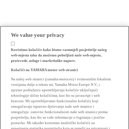
We value your privacy
Koristimo kolačiće kako bismo razumjeli posjetitelje našeg
web-mjesta tako da možemo poboljšati naše web-mjesto,
proizvode, usluge i marketinške napore.
Kolačići na YAMAHA motor web stranici
Na našoj web stranici (yamaha-motor.eu) i svimostalim lokalnim
verzijama dalje u tekstu mi, Yamaha Motor Europe N.V., i
njezine podružnice upotrebljavaju kolačiće uključujući
tehnologije slične kolačićima, kao što su javascript i web
beacons. Mi upotrebljavamo funkcionalne kolačiće koji
omogučavaju ispravno djelovanje naše web stranice i
omogučuju osnovne funkcionalnosti naše web stranice prema
posjetitelju, kao što su vaše informacije o logiranju i jezične
postavke. Mi također korisitmo analitičke kolačiće za
generiranje statistike posjetitelja koja se temelji na privatnosti i