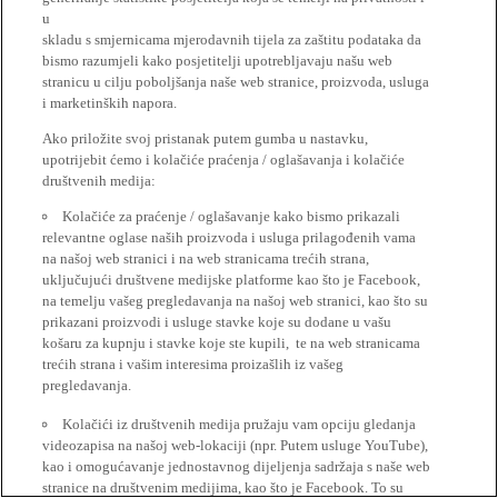
u
skladu s smjernicama mjerodavnih tijela za zaštitu podataka da
bismo razumjeli kako posjetitelji upotrebljavaju našu web
stranicu u cilju poboljšanja naše web stranice, proizvoda, usluga
i marketinških napora.
Ako priložite svoj pristanak putem gumba u nastavku,
upotrijebit ćemo i kolačiće praćenja / oglašavanja i kolačiće
društvenih medija:
Kolačiće za praćenje / oglašavanje kako bismo prikazali
relevantne oglase naših proizvoda i usluga prilagođenih vama
na našoj web stranici i na web stranicama trećih strana,
uključujući društvene medijske platforme kao što je Facebook,
na temelju vašeg pregledavanja na našoj web stranici, kao što su
prikazani proizvodi i usluge stavke koje su dodane u vašu
košaru za kupnju i stavke koje ste kupili, te na web stranicama
trećih strana i vašim interesima proizašlih iz vašeg
pregledavanja.
Kolačići iz društvenih medija pružaju vam opciju gledanja
videozapisa na našoj web-lokaciji (npr. Putem usluge YouTube),
kao i omogućavanje jednostavnog dijeljenja sadržaja s naše web
stranice na društvenim medijima, kao što je Facebook. To su