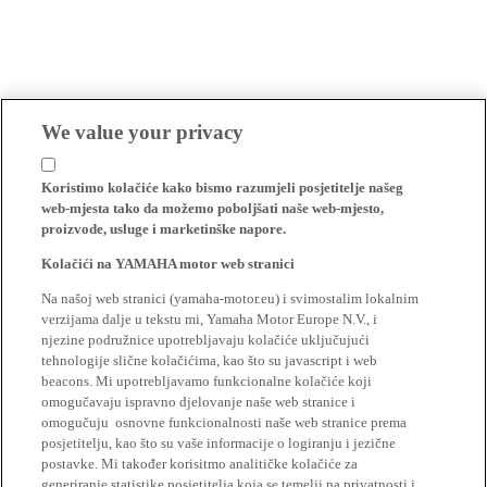
We value your privacy
Koristimo kolačiće kako bismo razumjeli posjetitelje našeg
web-mjesta tako da možemo poboljšati naše web-mjesto,
proizvode, usluge i marketinške napore.
Kolačići na YAMAHA motor web stranici
Na našoj web stranici (yamaha-motor.eu) i svimostalim lokalnim
verzijama dalje u tekstu mi, Yamaha Motor Europe N.V., i
njezine podružnice upotrebljavaju kolačiće uključujući
tehnologije slične kolačićima, kao što su javascript i web
beacons. Mi upotrebljavamo funkcionalne kolačiće koji
omogučavaju ispravno djelovanje naše web stranice i
omogučuju osnovne funkcionalnosti naše web stranice prema
posjetitelju, kao što su vaše informacije o logiranju i jezične
postavke. Mi također korisitmo analitičke kolačiće za
generiranje statistike posjetitelja koja se temelji na privatnosti i