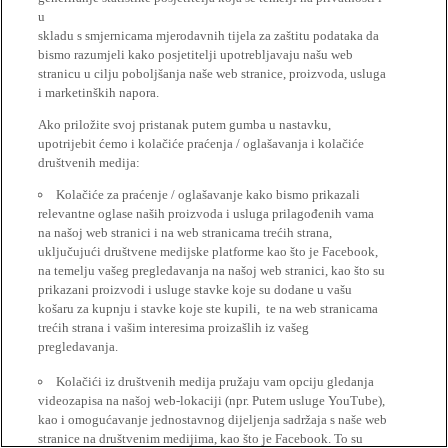
u
skladu s smjernicama mjerodavnih tijela za zaštitu podataka da
bismo razumjeli kako posjetitelji upotrebljavaju našu web
stranicu u cilju poboljšanja naše web stranice, proizvoda, usluga
i marketinških napora.
Ako priložite svoj pristanak putem gumba u nastavku,
upotrijebit ćemo i kolačiće praćenja / oglašavanja i kolačiće
društvenih medija:
Kolačiće za praćenje / oglašavanje kako bismo prikazali
relevantne oglase naših proizvoda i usluga prilagođenih vama
na našoj web stranici i na web stranicama trećih strana,
uključujući društvene medijske platforme kao što je Facebook,
na temelju vašeg pregledavanja na našoj web stranici, kao što su
prikazani proizvodi i usluge stavke koje su dodane u vašu
košaru za kupnju i stavke koje ste kupili, te na web stranicama
trećih strana i vašim interesima proizašlih iz vašeg
pregledavanja.
Kolačići iz društvenih medija pružaju vam opciju gledanja
videozapisa na našoj web-lokaciji (npr. Putem usluge YouTube),
kao i omogućavanje jednostavnog dijeljenja sadržaja s naše web
stranice na društvenim medijima, kao što je Facebook. To su