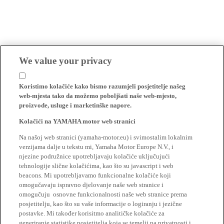
We value your privacy
Koristimo kolačiće kako bismo razumjeli posjetitelje našeg
web-mjesta tako da možemo poboljšati naše web-mjesto,
proizvode, usluge i marketinške napore.
Kolačići na YAMAHA motor web stranici
Na našoj web stranici (yamaha-motor.eu) i svimostalim lokalnim
verzijama dalje u tekstu mi, Yamaha Motor Europe N.V., i
njezine podružnice upotrebljavaju kolačiće uključujući
tehnologije slične kolačićima, kao što su javascript i web
beacons. Mi upotrebljavamo funkcionalne kolačiće koji
omogučavaju ispravno djelovanje naše web stranice i
omogučuju osnovne funkcionalnosti naše web stranice prema
posjetitelju, kao što su vaše informacije o logiranju i jezične
postavke. Mi također korisitmo analitičke kolačiće za
generiranje statistike posjetitelja koja se temelji na privatnosti i