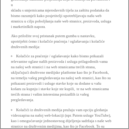
u
skladu s smjernicama mjerodavnih tijela za zaštitu podataka da
bismo razumjeli kako posjetitelji upotrebljavaju našu web
stranicu u cilju poboljšanja naše web stranice, proizvoda, usluga
i marketinških napora.
Ako priložite svoj pristanak putem gumba u nastavku,
upotrijebit ćemo i kolačiće praćenja / oglašavanja i kolačiće
društvenih medija:
Kolačiće za praćenje / oglašavanje kako bismo prikazali
relevantne oglase naših proizvoda i usluga prilagođenih vama
na našoj web stranici i na web stranicama trećih strana,
uključujući društvene medijske platforme kao što je Facebook,
na temelju vašeg pregledavanja na našoj web stranici, kao što su
prikazani proizvodi i usluge stavke koje su dodane u vašu
košaru za kupnju i stavke koje ste kupili, te na web stranicama
trećih strana i vašim interesima proizašlih iz vašeg
pregledavanja.
Kolačići iz društvenih medija pružaju vam opciju gledanja
videozapisa na našoj web-lokaciji (npr. Putem usluge YouTube),
kao i omogućavanje jednostavnog dijeljenja sadržaja s naše web
stranice na društvenim medijima, kao što je Facebook. To su