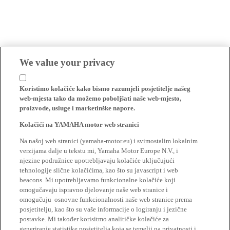
We value your privacy
Koristimo kolačiće kako bismo razumjeli posjetitelje našeg
web-mjesta tako da možemo poboljšati naše web-mjesto,
proizvode, usluge i marketinške napore.
Kolačići na YAMAHA motor web stranici
Na našoj web stranici (yamaha-motor.eu) i svimostalim lokalnim
verzijama dalje u tekstu mi, Yamaha Motor Europe N.V., i
njezine podružnice upotrebljavaju kolačiće uključujući
tehnologije slične kolačićima, kao što su javascript i web
beacons. Mi upotrebljavamo funkcionalne kolačiće koji
omogučavaju ispravno djelovanje naše web stranice i
omogučuju osnovne funkcionalnosti naše web stranice prema
posjetitelju, kao što su vaše informacije o logiranju i jezične
postavke. Mi također korisitmo analitičke kolačiće za
generiranje statistike posjetitelja koja se temelji na privatnosti i