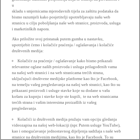
u
skladu s smjernicama mjerodavnih tijela za zaštitu podataka da
bismo razumjeli kako posjetitelji upotrebljavaju našu web
stranicu u cilju poboljšanja naše web stranice, proizvoda, usluga
i marketinških napora.
Ako priložite svoj pristanak putem gumba u nastavku,
upotrijebit ćemo i kolačiće praćenja / oglašavanja i kolačiće
društvenih medija:
Kolačiće za praćenje / oglašavanje kako bismo prikazali
relevantne oglase naših proizvoda i usluga prilagođenih vama
na našoj web stranici i na web stranicama trećih strana,
uključujući društvene medijske platforme kao što je Facebook,
na temelju vašeg pregledavanja na našoj web stranici, kao što su
prikazani proizvodi i usluge stavke koje su dodane u vašu
košaru za kupnju i stavke koje ste kupili, te na web stranicama
trećih strana i vašim interesima proizašlih iz vašeg
pregledavanja.
Kolačići iz društvenih medija pružaju vam opciju gledanja
videozapisa na našoj web-lokaciji (npr. Putem usluge YouTube),
kao i omogućavanje jednostavnog dijeljenja sadržaja s naše web
stranice na društvenim medijima, kao što je Facebook. To su