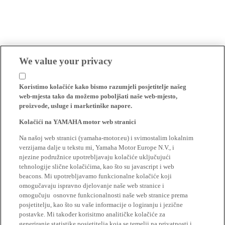
We value your privacy
Koristimo kolačiće kako bismo razumjeli posjetitelje našeg
web-mjesta tako da možemo poboljšati naše web-mjesto,
proizvode, usluge i marketinške napore.
Kolačići na YAMAHA motor web stranici
Na našoj web stranici (yamaha-motor.eu) i svimostalim lokalnim
verzijama dalje u tekstu mi, Yamaha Motor Europe N.V., i
njezine podružnice upotrebljavaju kolačiće uključujući
tehnologije slične kolačićima, kao što su javascript i web
beacons. Mi upotrebljavamo funkcionalne kolačiće koji
omogučavaju ispravno djelovanje naše web stranice i
omogučuju osnovne funkcionalnosti naše web stranice prema
posjetitelju, kao što su vaše informacije o logiranju i jezične
postavke. Mi također korisitmo analitičke kolačiće za
generiranje statistike posjetitelja koja se temelji na privatnosti i