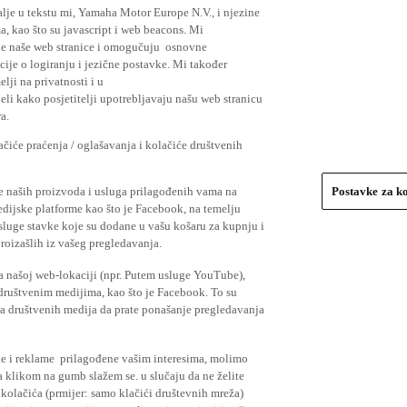
lje u tekstu mi, Yamaha Motor Europe N.V., i njezine
, kao što su javascript i web beacons. Mi
je naše web stranice i omogučuju osnovne
cije o logiranju i jezične postavke. Mi također
elji na privatnosti i u
li kako posjetitelji upotrebljavaju našu web stranicu
a.
čiće praćenja / oglašavanja i kolačiće društvenih
se naših proizvoda i usluga prilagođenih vama na
Postavke za k
medijske platforme kao što je Facebook, na temelju
usluge stavke koje su dodane u vašu košaru za kupnju i
proizašlih iz vašeg pregledavanja.
a našoj web-lokaciji (npr. Putem usluge YouTube),
 društvenim medijima, kao što je Facebook. To su
ima društvenih medija da prate ponašanje pregledavanja
ude i reklame prilagođene vašim interesima, molimo
a klikom na gumb slažem se. u slučaju da ne želite
 kolačića (prmijer: samo klačići društevnih mreža)