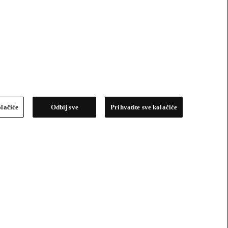
olačiće
Odbij sve
Prihvatite sve kolačiće