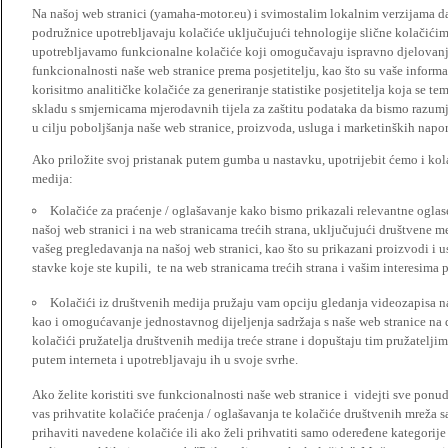
Na našoj web stranici (yamaha-motor.eu) i svimostalim lokalnim verzijama da
podružnice upotrebljavaju kolačiće uključujući tehnologije slične kolačićima
upotrebljavamo funkcionalne kolačiće koji omogučavaju ispravno djelovan
funkcionalnosti naše web stranice prema posjetitelju, kao što su vaše informa
korisitmo analitičke kolačiće za generiranje statistike posjetitelja koja se tem
skladu s smjernicama mjerodavnih tijela za zaštitu podataka da bismo razumje
u cilju poboljšanja naše web stranice, proizvoda, usluga i marketinških napor
Ako priložite svoj pristanak putem gumba u nastavku, upotrijebit ćemo i kola
medija:
Kolačiće za praćenje / oglašavanje kako bismo prikazali relevantne ogla
našoj web stranici i na web stranicama trećih strana, uključujući društvene 
vašeg pregledavanja na našoj web stranici, kao što su prikazani proizvodi i 
stavke koje ste kupili, te na web stranicama trećih strana i vašim interesima 
Kolačići iz društvenih medija pružaju vam opciju gledanja videozapisa n
kao i omogućavanje jednostavnog dijeljenja sadržaja s naše web stranice na
kolačići pružatelja društvenih medija treće strane i dopuštaju tim pružatelj
putem interneta i upotrebljavaju ih u svoje svrhe.
Ako želite koristiti sve funkcionalnosti naše web stranice i videjti sve pon
vas prihvatite kolačiće praćenja / oglašavanja te kolačiće društvenih mreža s
prihaviti navedene kolačiće ili ako želi prihvatiti samo odeređene kategorije