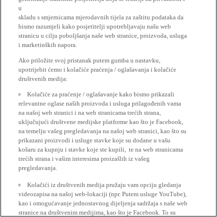
u
skladu s smjernicama mjerodavnih tijela za zaštitu podataka da
bismo razumjeli kako posjetitelji upotrebljavaju našu web
stranicu u cilju poboljšanja naše web stranice, proizvoda, usluga
i marketinških napora.
Ako priložite svoj pristanak putem gumba u nastavku,
upotrijebit ćemo i kolačiće praćenja / oglašavanja i kolačiće
društvenih medija:
Kolačiće za praćenje / oglašavanje kako bismo prikazali
relevantne oglase naših proizvoda i usluga prilagođenih vama
na našoj web stranici i na web stranicama trećih strana,
uključujući društvene medijske platforme kao što je Facebook,
na temelju vašeg pregledavanja na našoj web stranici, kao što su
prikazani proizvodi i usluge stavke koje su dodane u vašu
košaru za kupnju i stavke koje ste kupili, te na web stranicama
trećih strana i vašim interesima proizašlih iz vašeg
pregledavanja.
Kolačići iz društvenih medija pružaju vam opciju gledanja
videozapisa na našoj web-lokaciji (npr. Putem usluge YouTube),
kao i omogućavanje jednostavnog dijeljenja sadržaja s naše web
stranice na društvenim medijima, kao što je Facebook. To su