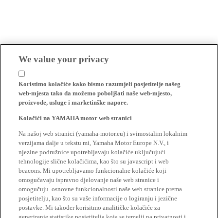
We value your privacy
Koristimo kolačiće kako bismo razumjeli posjetitelje našeg
web-mjesta tako da možemo poboljšati naše web-mjesto,
proizvode, usluge i marketinške napore.
Kolačići na YAMAHA motor web stranici
Na našoj web stranici (yamaha-motor.eu) i svimostalim lokalnim
verzijama dalje u tekstu mi, Yamaha Motor Europe N.V., i
njezine podružnice upotrebljavaju kolačiće uključujući
tehnologije slične kolačićima, kao što su javascript i web
beacons. Mi upotrebljavamo funkcionalne kolačiće koji
omogučavaju ispravno djelovanje naše web stranice i
omogučuju osnovne funkcionalnosti naše web stranice prema
posjetitelju, kao što su vaše informacije o logiranju i jezične
postavke. Mi također korisitmo analitičke kolačiće za
generiranje statistike posjetitelja koja se temelji na privatnosti i