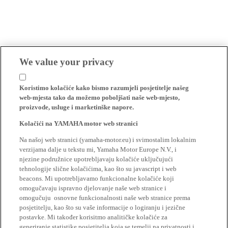
We value your privacy
Koristimo kolačiće kako bismo razumjeli posjetitelje našeg
web-mjesta tako da možemo poboljšati naše web-mjesto,
proizvode, usluge i marketinške napore.
Kolačići na YAMAHA motor web stranici
Na našoj web stranici (yamaha-motor.eu) i svimostalim lokalnim
verzijama dalje u tekstu mi, Yamaha Motor Europe N.V., i
njezine podružnice upotrebljavaju kolačiće uključujući
tehnologije slične kolačićima, kao što su javascript i web
beacons. Mi upotrebljavamo funkcionalne kolačiće koji
omogučavaju ispravno djelovanje naše web stranice i
omogučuju osnovne funkcionalnosti naše web stranice prema
posjetitelju, kao što su vaše informacije o logiranju i jezične
postavke. Mi također korisitmo analitičke kolačiće za
generiranje statistike posjetitelja koja se temelji na privatnosti i