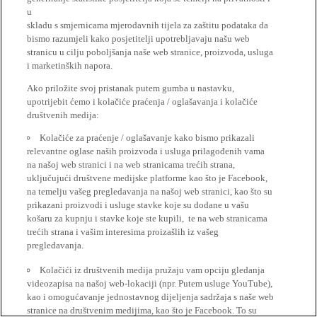
u
skladu s smjernicama mjerodavnih tijela za zaštitu podataka da
bismo razumjeli kako posjetitelji upotrebljavaju našu web
stranicu u cilju poboljšanja naše web stranice, proizvoda, usluga
i marketinških napora.
Ako priložite svoj pristanak putem gumba u nastavku,
upotrijebit ćemo i kolačiće praćenja / oglašavanja i kolačiće
društvenih medija:
Kolačiće za praćenje / oglašavanje kako bismo prikazali
relevantne oglase naših proizvoda i usluga prilagođenih vama
na našoj web stranici i na web stranicama trećih strana,
uključujući društvene medijske platforme kao što je Facebook,
na temelju vašeg pregledavanja na našoj web stranici, kao što su
prikazani proizvodi i usluge stavke koje su dodane u vašu
košaru za kupnju i stavke koje ste kupili, te na web stranicama
trećih strana i vašim interesima proizašlih iz vašeg
pregledavanja.
Kolačići iz društvenih medija pružaju vam opciju gledanja
videozapisa na našoj web-lokaciji (npr. Putem usluge YouTube),
kao i omogućavanje jednostavnog dijeljenja sadržaja s naše web
stranice na društvenim medijima, kao što je Facebook. To su