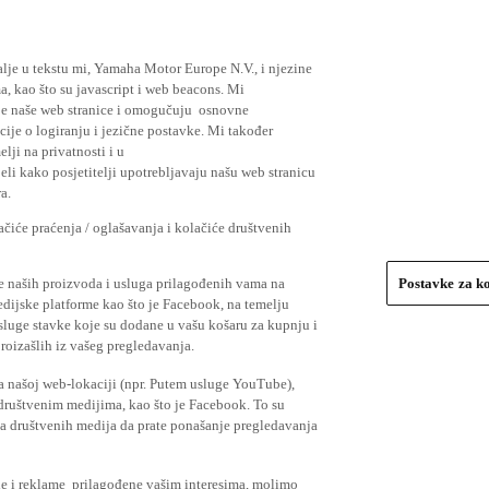
lje u tekstu mi, Yamaha Motor Europe N.V., i njezine
, kao što su javascript i web beacons. Mi
je naše web stranice i omogučuju osnovne
cije o logiranju i jezične postavke. Mi također
elji na privatnosti i u
li kako posjetitelji upotrebljavaju našu web stranicu
a.
čiće praćenja / oglašavanja i kolačiće društvenih
se naših proizvoda i usluga prilagođenih vama na
Postavke za k
medijske platforme kao što je Facebook, na temelju
usluge stavke koje su dodane u vašu košaru za kupnju i
proizašlih iz vašeg pregledavanja.
a našoj web-lokaciji (npr. Putem usluge YouTube),
 društvenim medijima, kao što je Facebook. To su
ima društvenih medija da prate ponašanje pregledavanja
ude i reklame prilagođene vašim interesima, molimo
a klikom na gumb slažem se. u slučaju da ne želite