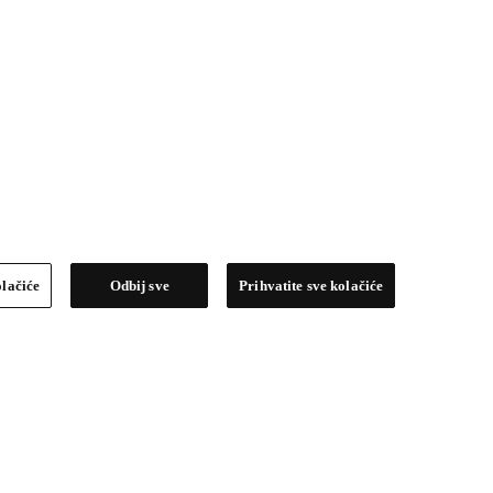
olačiće
Odbij sve
Prihvatite sve kolačiće