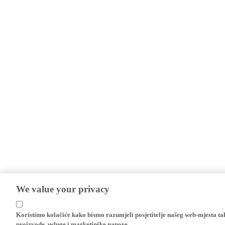
We value your privacy
Koristimo kolačiće kako bismo razumjeli posjetitelje našeg web-mjesta t
proizvode, usluge i marketinške napore.