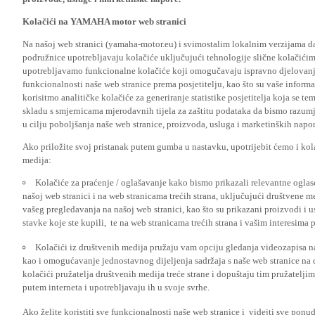
Kolačići na YAMAHA motor web stranici
Na našoj web stranici (yamaha-motor.eu) i svimostalim lokalnim verzijama da
podružnice upotrebljavaju kolačiće uključujući tehnologije slične kolačićima
upotrebljavamo funkcionalne kolačiće koji omogučavaju ispravno djelovan
funkcionalnosti naše web stranice prema posjetitelju, kao što su vaše informa
korisitmo analitičke kolačiće za generiranje statistike posjetitelja koja se tem
skladu s smjernicama mjerodavnih tijela za zaštitu podataka da bismo razumje
u cilju poboljšanja naše web stranice, proizvoda, usluga i marketinških napor
Ako priložite svoj pristanak putem gumba u nastavku, upotrijebit ćemo i kola
medija:
Kolačiće za praćenje / oglašavanje kako bismo prikazali relevantne ogla
našoj web stranici i na web stranicama trećih strana, uključujući društvene 
vašeg pregledavanja na našoj web stranici, kao što su prikazani proizvodi i 
stavke koje ste kupili, te na web stranicama trećih strana i vašim interesima 
Kolačići iz društvenih medija pružaju vam opciju gledanja videozapisa n
kao i omogućavanje jednostavnog dijeljenja sadržaja s naše web stranice na
kolačići pružatelja društvenih medija treće strane i dopuštaju tim pružatelj
putem interneta i upotrebljavaju ih u svoje svrhe.
Ako želite koristiti sve funkcionalnosti naše web stranice i videjti sve pon
vas prihvatite kolačiće praćenja / oglašavanja te kolačiće društvenih mreža s