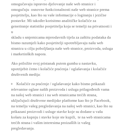
omogučavaju ispravno djelovanje naše web stranice i
omogučuju osnovne funkcionalnosti naše web stranice prema
posjetitelju, kao što su vaše informacije o logiranju i jezične
postavke. Mi također korisitmo analitičke kolačiće za
generiranje statistike posjetitelja koja se temelji na privatnosti i
u
skladu s smjernicama mjerodavnih tijela za zaštitu podataka da
bismo razumjeli kako posjetitelji upotrebljavaju našu web
stranicu u cilju poboljšanja naše web stranice, proizvoda, usluga
i marketinških napora.
Ako priložite svoj pristanak putem gumba u nastavku,
upotrijebit ćemo i kolačiće praćenja / oglašavanja i kolačiće
društvenih medija:
Kolačiće za praćenje / oglašavanje kako bismo prikazali
relevantne oglase naših proizvoda i usluga prilagođenih vama
na našoj web stranici i na web stranicama trećih strana,
uključujući društvene medijske platforme kao što je Facebook,
na temelju vašeg pregledavanja na našoj web stranici, kao što su
prikazani proizvodi i usluge stavke koje su dodane u vašu
košaru za kupnju i stavke koje ste kupili, te na web stranicama
trećih strana i vašim interesima proizašlih iz vašeg
pregledavanja.